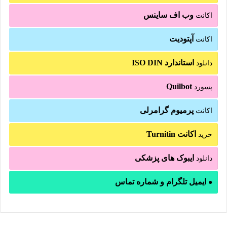
وب اف ساینس
اکانت
آپتودیت
اکانت
استاندارد ISO DIN
دانلود
Quilbot
پسورد
پرمیوم گرامرلی
اکانت
اکانت Turnitin
خرید
ایبوک های پزشکی
دانلود
ایمیل تلگرام و شماره تماس
●