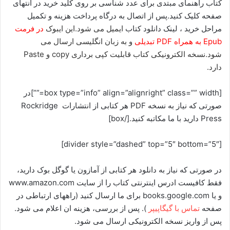
کتاب راهنمای مبتدی برای عدد شناسی بر روی کلید خرید در انتهای
صفحه کلیک کنید.پس از اتصال به درگاه پرداخت هزینه و تکمیل
مراحل خرید ، لینک دانلود کتاب
ایمیل می شود.این ایبوک
در فرمت
Epub به همراه PDF تبدیلی
و به زبان انگلیسی ارسال می
شود.نسخه الکترونیکی کتاب قابلیت کپی برداری copy و Paste
دارد.
[box type=”info” align=”alignright” class=”” width=””]در
صورتی که نیاز به نسخه PDF هر کتابی از انتشارات Rockridge
Press دارید با ما مکاتبه کنید.[/box]
[divider style=”dashed” top=”5″ bottom=”5″]
در صورتی که نیاز به دانلود هر کتابی از آمازون یا گوگل بوک دارید،
فقط کافیست ادرس اینترنتی کتاب را از سایت www.amazon.com
و یا books.google.com برای ما ارسال کنید (راههای ارتباطی در
صفحه
تماس با گیگاپیپر
). پس از بررسی، هزینه ان اعلام می شود.
پس از واریز نسخه الکترونیکی ارسال می شود.