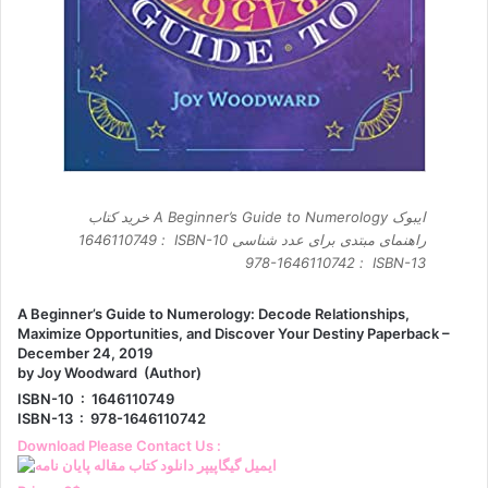
ایبوک A Beginner’s Guide to Numerology خرید کتاب
راهنمای مبتدی برای عدد شناسی ISBN-10 ‏ : ‎ 1646110749
ISBN-13 ‏ : ‎ 978-1646110742
A Beginner’s Guide to Numerology: Decode Relationships,
Maximize Opportunities, and Discover Your Destiny Paperback –
December 24, 2019
by Joy Woodward (Author)
ISBN-10 ‏ : ‎ 1646110749
ISBN-13 ‏ : ‎ 978-1646110742
Download Please Contact Us :