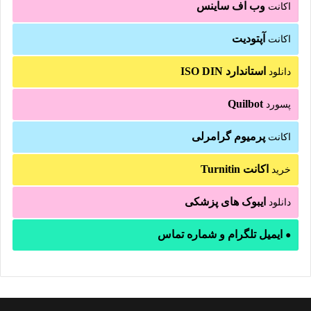
وب اف ساینس
اکانت
آپتودیت
اکانت
استاندارد ISO DIN
دانلود
Quilbot
پسورد
پرمیوم گرامرلی
اکانت
اکانت Turnitin
خرید
ایبوک های پزشکی
دانلود
ایمیل تلگرام و شماره تماس
●