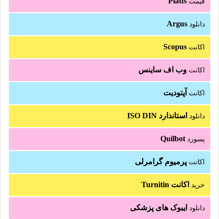
Platts
قیمت
Argus
دانلود
Scopus
اکانت
وب اف ساینس
اکانت
آپتودیت
اکانت
استاندارد ISO DIN
دانلود
Quilbot
پسورد
پرمیوم گرامرلی
اکانت
اکانت Turnitin
خرید
ایبوک های پزشکی
دانلود