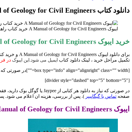
برای
دانلود کتاب A Manual of Geology for Civil Engineers
ایبوک A Manual of Geology for Civil Engineers خرید کتاب راهنمای زمین شناسی برای مهندسین عمرانئ ISBN:9971978121
خرید ایبوک A Manual of Geology for Civil Engineers
برای دانلود ای
تکمیل مراحل خرید ، لینک دانلود کتاب
ایمیل می شود.این ایبوک
در فرمت
[box type=”info” align=”alignright” class=”” width=””]در صورتی که نیاز به نسخه PDF هر کتابی دارید با ما مکاتبه کنید.[/box]
[divider style=”dashed” top=”5″ bottom=”5″]
صفحه
تماس با گیگاپیپر
). پس از بررسی، هزینه ان اعلام می شود. پس
ایبوک A Manual of Geology for Civil Engineers