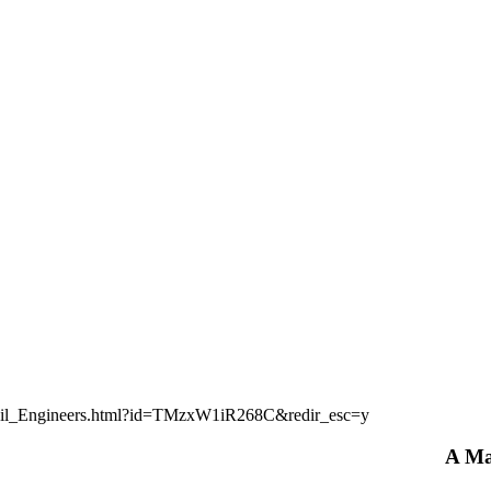
ivil_Engineers.html?id=TMzxW1iR268C&redir_esc=y