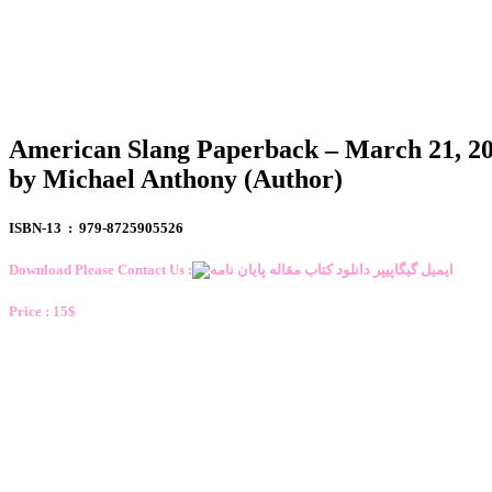
American Slang Paperback – March 21, 2
by Michael Anthony (Author)
ISBN-13 ‏ : ‎ 979-8725905526
Download Please Contact Us :
Price : 15$