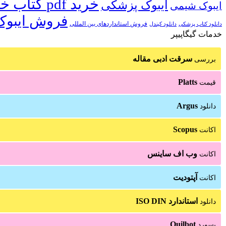
خرید pdf کتاب خارجی
ایبوک پزشکی
ایبوک شیمی
فروش ایبوک
فروش استانداردهای بین المللی
دانلود کتاب پزشکی
دانلود کیندل
خدمات گیگاپیپر
سرقت ادبی مقاله
بررسی
Platts
قیمت
Argus
دانلود
Scopus
اکانت
وب اف ساینس
اکانت
آپتودیت
اکانت
استاندارد ISO DIN
دانلود
Quilbot
پسورد