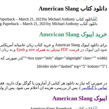
برای
دانلود کتاب American Slang
دانلود کتاب American Slang Paperback – March 21, 2021by Michael Anthony دانلود ایبوک زبان عامیانه آمریکایی 9798725905526
خرید ایبوک American Slang
برای دانلود ایبوک American Slang و خرید کتاب زبان عامیانه آمریکایی بر روی کلید خرید در انتهای صفحه کلیک کنید.پس از اتصال به درگاه پرداخت هزینه و تکمیل مراحل خرید ، لینک دانلود کتاب
شود.این ایبوک
در فرمت PDF تیدیلی به همراه azw و Epub
و به زبان ان
[box type=”info” align=”alignright” class=”” width=””]در صورتی که نیاز به نسخه PDF هر کتابی از انتشارات Independently published دارید با ما مکاتبه کنید.[/box]
[divider style=”dashed” top=”5″ bottom=”5″]
در صورتی که نیاز به دانلود هر کتابی از آمازون یا گوگل بوک دارید، فقط کافیست ادرس اینترنتی کتاب را از سایت zon.com
تماس با گیگاپیپر
). پس از بررسی، هزینه ان اعلام می شود. پس از وا
ایبوک American Slang