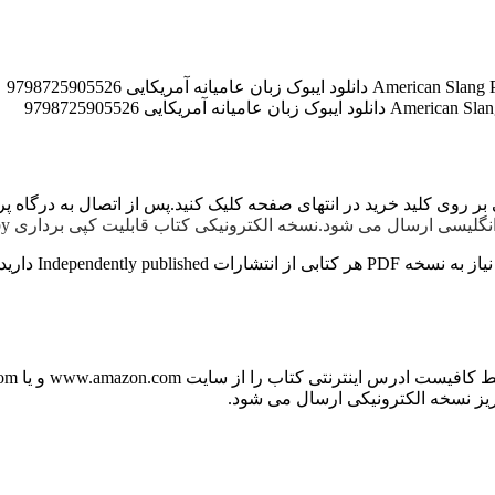
گلیسی ارسال می شود.نسخه الکترونیکی کتاب قابلیت کپی برداری copy و Paste دارد.
www.ama و یا books.google.com برای ما ارسال کنید (راههای ارتباطی در صفحه
ریز نسخه الکترونیکی ارسال می شود.