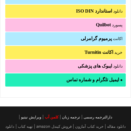
استاندارد ISO DIN
دانلود
Quilbot
پسورد
پرمیوم گرامرلی
اکانت
اکانت Turnitin
خرید
ایبوک های پزشکی
دانلود
ایمیل تلگرام و شماره تماس
●
دارالترجمه رسمی
|
ترجمه زبان
|
کلمن آب
|
ویرایش نیتیو
|
دانلود مقاله | خرید کتاب آمازون | فروش کیندل amazon | تهیه کتاب | دانلود