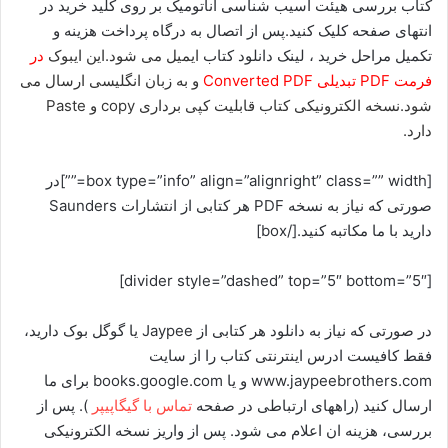
کتاب بررسی هیئت آسیب شناسی آناتومیک بر روی کلید خرید در
انتهای صفحه کلیک کنید.پس از اتصال به درگاه پرداخت هزینه و
تکمیل مراحل خرید ، لینک دانلود کتاب
ایمیل می شود.این ایبوک
در
فرمت PDF تبدیلی
Converted PDF
و به زبان انگلیسی ارسال می
شود.نسخه الکترونیکی کتاب قابلیت کپی برداری copy و Paste
دارد.
[box type=”info” align=”alignright” class=”” width=””]در
صورتی که نیاز به نسخه PDF هر کتابی از انتشارات Saunders
دارید با ما مکاتبه کنید.[/box]
[divider style=”dashed” top=”5″ bottom=”5″]
در صورتی که نیاز به دانلود هر کتابی از Jaypee یا گوگل بوک دارید،
فقط کافیست ادرس اینترنتی کتاب را از سایت
www.jaypeebrothers.com و یا books.google.com برای ما
ارسال کنید (راههای ارتباطی در صفحه
تماس با گیگاپیپر
). پس از
بررسی، هزینه ان اعلام می شود. پس از واریز نسخه الکترونیکی