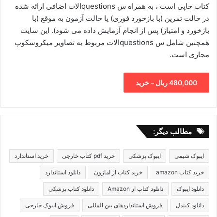
کتاب چاپی است ، به همراه س questionsالات اضافی ارائه شده
در حالت تمرین (با بازخورد فوری) یا حالت آزمون به موقع (با
بازخورد و امتیاز) پس از انجام آزمایش داده می شود). این سایت
همچنین شامل س questionsالات مربوط به تصاویر میکروسکوپ
مجازی است.
480,000 ریال – خرید
مطالب دیگر:
ایبوک شیمی
ایبوک پزشکی
خرید pdf کتاب خارجی
خرید استاندارد
خرید کتاب amazon
خرید کتاب از امازون
دانلود استاندارد
دانلود ایبوک
دانلود کتاب از Amazon
دانلود کتاب پزشکی
دانلود کیندل
فروش استانداردهای بین المللی
فروش ایبوک خارجی