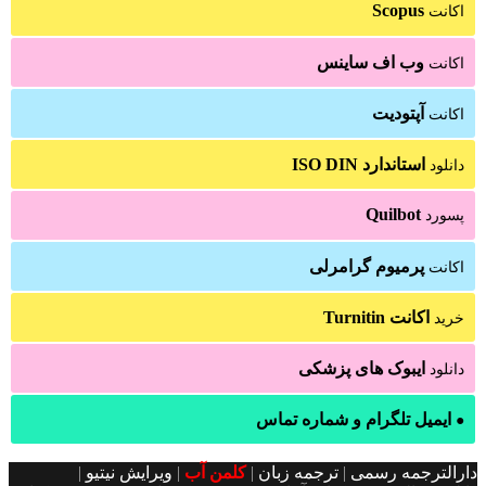
Scopus
اکانت
وب اف ساینس
اکانت
آپتودیت
اکانت
استاندارد ISO DIN
دانلود
Quilbot
پسورد
پرمیوم گرامرلی
اکانت
اکانت Turnitin
خرید
ایبوک های پزشکی
دانلود
ایمیل تلگرام و شماره تماس
●
دارالترجمه رسمی
|
ترجمه زبان
|
کلمن آب
|
ویرایش نیتیو
|