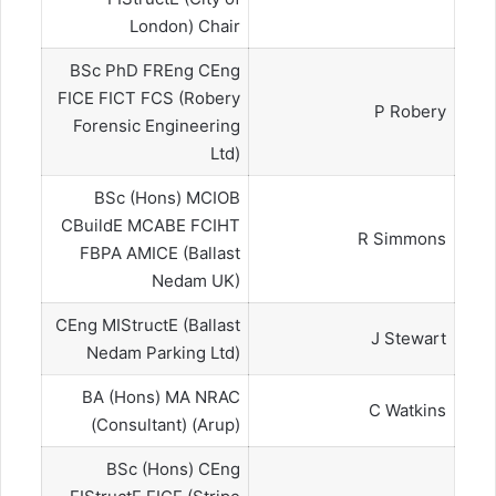
London) Chair
BSc PhD FREng CEng
FICE FICT FCS (Robery
P Robery
Forensic Engineering
Ltd)
BSc (Hons) MCIOB
CBuildE MCABE FCIHT
R Simmons
FBPA AMICE (Ballast
Nedam UK)
CEng MIStructE (Ballast
J Stewart
Nedam Parking Ltd)
BA (Hons) MA NRAC
C Watkins
(Consultant) (Arup)
BSc (Hons) CEng