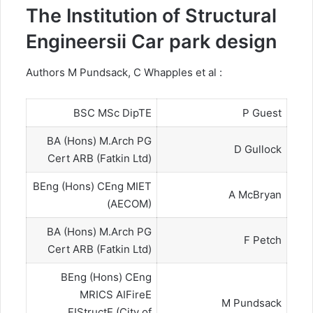
The Institution of Structural
Engineersii Car park design
: Authors M Pundsack, C Whapples et al
BSC MSc DipTE
P Guest
BA (Hons) M.Arch PG
D Gullock
Cert ARB (Fatkin Ltd)
BEng (Hons) CEng MIET
A McBryan
(AECOM)
BA (Hons) M.Arch PG
F Petch
Cert ARB (Fatkin Ltd)
BEng (Hons) CEng
MRICS AIFireE
M Pundsack
FIStructE (City of