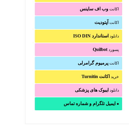
وب اف ساینس
اکانت
آپتودیت
اکانت
استاندارد ISO DIN
دانلود
Quilbot
پسورد
پرمیوم گرامرلی
اکانت
اکانت Turnitin
خرید
ایبوک های پزشکی
دانلود
ایمیل تلگرام و شماره تماس
●