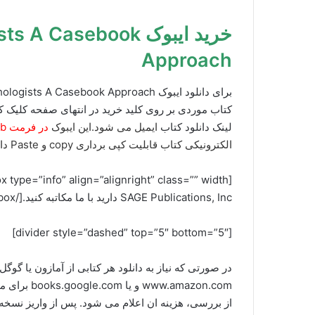
خرید ایبوک  Casebook
Approach
کتاب موردی بر روی کلید خرید در انتهای صفحه کلیک کن
لینک دانلود کتاب
ایمیل می شود.این ایبوک
در فرمت Epub و PDF تبدیلی
الکترونیکی کتاب قابلیت کپی برداری copy و Paste دارد.
SAGE Publications, Inc دارید با ما مکاتبه کنید.[/box]
[divider style=”dashed” top=”5″ bottom=”5″]
در صورتی که نیاز به دانلود هر کتابی از آمازون یا گو
www.amazon.com و یا books.google.com برای ما ارسال کنید (راههای ارتباطی در صفحه
از بررسی، هزینه ان اعلام می شود. پس از واریز نسخه