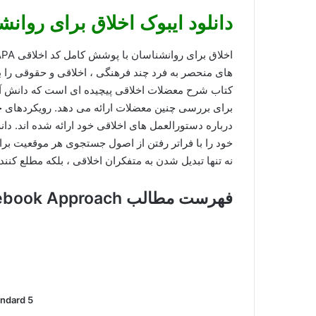
دانلود ایبوک اخلاق برای روان
های منحصر به فرد چند فرهنگی ، اخلاقی و حقوقی را ب
کتاب شرح معضلات اخلاقی پیچیده ای است که دانش آم
برای بررسی چنین معضلات ارائه می دهد. رویکردهای 
درباره دستورالعمل های اخلاقی خود ارائه شده اند. د
خود را با فراتر رفتن از اصول جستجوی هر موقعیت برای
نه تنها تبدیل شدن به متفکران اخلاقی ، بلکه مطلع کنند
فهرست مطالب Ethics for Psychologists A Casebook Approach
andard 5