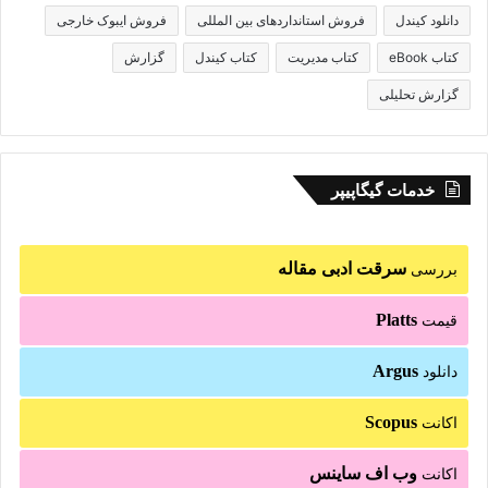
دانلود کیندل
فروش استانداردهای بین المللی
فروش ایبوک خارجی
کتاب eBook
کتاب مدیریت
کتاب کیندل
گزارش
گزارش تحلیلی
خدمات گیگاپیپر
سرقت ادبی مقاله
بررسی
Platts
قیمت
Argus
دانلود
Scopus
اکانت
وب اف ساینس
اکانت