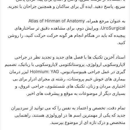
سریع، پاسخ دهید. ایده آل برای ساکنان و همچنین جراحان با تجربه.
به عنوان مرجع همراه، Atlas of Hinman of Anatomy
UroSurgical، ویرایش دوم، برای مشاهده دقیق تر ساختارهای
پیچیده که باید در هنگام انجام هر گونه حرکت حرکت کنید، را روشن
کنید.
استاد آخرین تکنیک ها با فصل های جدید و تجدید نظر در جراحی
لاپاروسکوپی ارولوژی، پروستاتکتومی لاپاروسکوپی با رباتیک، تصمیم
گیری در عمل جراحی هیپوسپادیوس، Holmium: YAG لیزر درمان
بیماری های خوش خیم پروستات، رشته ی مجرای ادرار برای بی
اختیاری مردان و زنان، تکنیک های شستشوی، جراحی عروق، و
بسیاری دیگر از موضوعات به موقع و پیشرفت های اخیر.
تمام دقت، تخصص و اعتماد به نفس را که می توانید از سردبیران
جدید که یکی از مهمترین اسم ها در اورولوژی هستند، راهنمایی
متخصص و درک تازه ای از موضوع بپرسید.