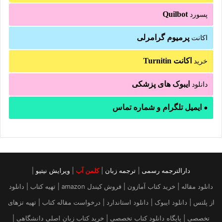
Quilbot
پسورد
پرمیوم گرامرلی
اکانت
اکانت Turnitin
خرید
ایبوک های پزشکی
دانلود
ایمیل تلگرام و شماره تماس
●
دارالترجمه رسمی
|
ترجمه زبان
|
کلمن آب
|
ویرایش نیتیو
|
دانلود مقاله | خرید کتاب آمازون | فروش کیندل amazon | تهیه کتاب | دانلود
از پلتس | دانلود ایبوک | دانلود استاندارد | درخواست مقاله کتاب | تهیه تزهای
تخصصی | پایگاه دانلود کتاب تخصصی | خرید کتاب زبان اصلی دانشگاهی |