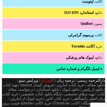
آپتودیت
اکانت
استاندارد ISO DIN
دانلود
Quilbot
پسورد
پرمیوم گرامرلی
اکانت
اکانت Turnitin
خرید
ایبوک های پزشکی
دانلود
ایمیل تلگرام و شماره تماس
●
دارالترجمه رسمی
|
ترجمه زبان
|
کلمن آب
|
ویرایش نیتیو
|
دانلود مقاله | خرید کتاب آمازون | فروش کیندل amazon | تهیه کتاب
| دانلود از پلتس | دانلود ایبوک | دانلود استاندارد | درخواست مقاله
کتاب | تهیه تزهای تخصصی | پایگاه دانلود کتاب تخصصی | خرید کتاب
زبان اصلی دانشگاهی | خرید کتاب لاتین | خرید ایبوک از آمازون |
پسورد دانشگاه | اکانت iThenticate| خريد اكانت uptodate قیمت بروز