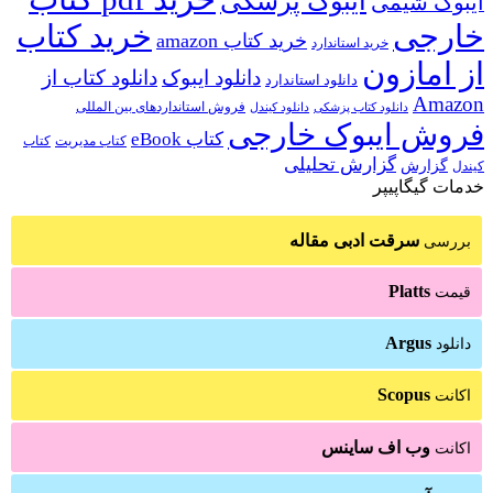
ایبوک پزشکی
ایبوک شیمی
خارجی
خرید کتاب
خرید کتاب amazon
خرید استاندارد
از امازون
دانلود ایبوک
دانلود کتاب از
دانلود استاندارد
Amazon
فروش استانداردهای بین المللی
دانلود کتاب پزشکی
دانلود کیندل
فروش ایبوک خارجی
کتاب eBook
کتاب مدیریت
کتاب
گزارش تحلیلی
گزارش
کیندل
خدمات گیگاپیپر
سرقت ادبی مقاله
بررسی
Platts
قیمت
Argus
دانلود
Scopus
اکانت
وب اف ساینس
اکانت