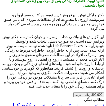
دانلود ایبوک خاطرات زندگی پس از مرگ بین زندگی داستانهای
تحول شخصی
دکتر مایکل نیوتن ، پرفروش ترین نویسنده کتاب سفر ارواح و
سرنوشت ارواح ، با مجموعه ای از مطالعات موردی که تأثیر عمیق
قهقرایی معنوی را بر زندگی روزمره مردم برجسته می کند ، باز
می گردد.
این گزارش های واقعی جذاب از سراسر جهان که توسط دکتر نیوتن
ویرایش شده است ، به صورت دستی انتخاب شده و توسط
هیپنوتراپیست Life Between Lives تأیید شده توسط موسسه نیوتن
ارائه شده است. پس از به خاطر آوردن خاطرات مربوط به زندگی
پس از مرگ ، افراد در این مطالعات سفرهای معنوی متغیری را
آغاز کردند-مجدداً با همنشینان روح و راهنمایان روح پیوستند و با
ارتباط با روح جاودانه خود ، پیامدهای انتخابهای زندگی و بدن ، روابط
عاشقانه و رویاها را کشف کردند. همانطور که گوهرهای خودشناسی
آشکار می شوند ، تصورات شگفت انگیزی به وجود می آید ، این
افراد عادی را قادر می سازد تا مشکلات موجود در زندگی خود را
درک کنند ، شفای عاطفی پیدا کنند ، به هدف واقعی خود پی ببرند و
برای همیشه زندگی خود را با معنای جدید غنی کنند.
390,000 ریال – خرید
مطالب دیگر:
خرید pdf کتاب