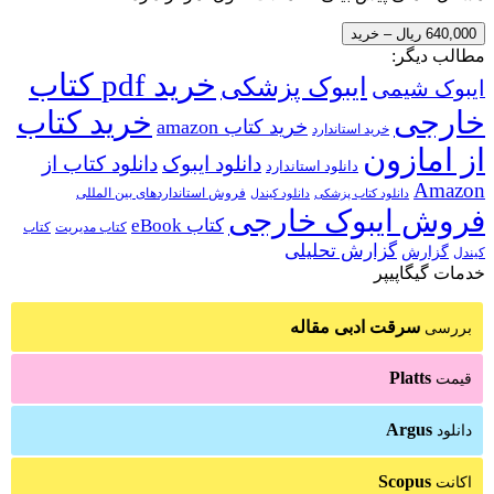
640,000 ریال – خرید
مطالب دیگر:
خرید pdf کتاب
ایبوک پزشکی
ایبوک شیمی
خارجی
خرید کتاب
خرید کتاب amazon
خرید استاندارد
از امازون
دانلود ایبوک
دانلود کتاب از
دانلود استاندارد
Amazon
فروش استانداردهای بین المللی
دانلود کتاب پزشکی
دانلود کیندل
فروش ایبوک خارجی
کتاب eBook
کتاب مدیریت
کتاب
گزارش تحلیلی
گزارش
کیندل
خدمات گیگاپیپر
سرقت ادبی مقاله
بررسی
Platts
قیمت
Argus
دانلود
Scopus
اکانت