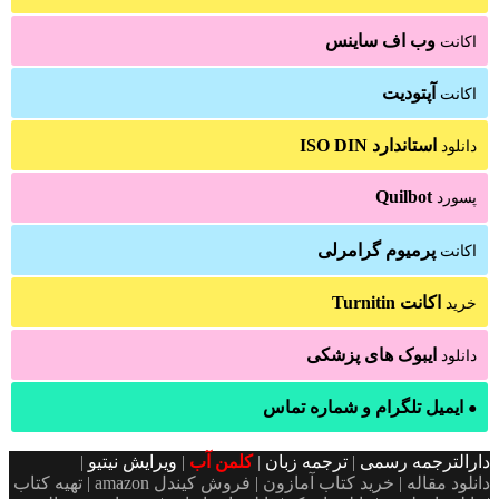
وب اف ساینس
اکانت
آپتودیت
اکانت
استاندارد ISO DIN
دانلود
Quilbot
پسورد
پرمیوم گرامرلی
اکانت
اکانت Turnitin
خرید
ایبوک های پزشکی
دانلود
ایمیل تلگرام و شماره تماس
●
دارالترجمه رسمی
|
ترجمه زبان
|
کلمن آب
|
ویرایش نیتیو
|
دانلود مقاله | خرید کتاب آمازون | فروش کیندل amazon | تهیه کتاب