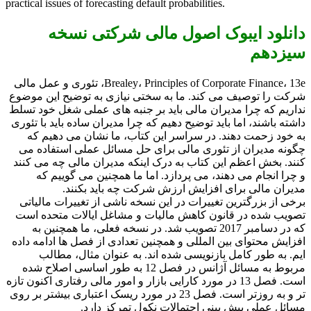
practical issues of forecasting default probabilities.
دانلود ایبوک اصول مالی شرکتی نسخه
سیزدهم
Brealey، Principles of Corporate Finance، 13e، تئوری و عمل مالی
شرکت را توصیف می کند. ما به سختی نیازی به توضیح این موضوع
نداریم که چرا مدیران مالی باید بر جنبه های عملی شغل خود تسلط
داشته باشند، اما باید توضیح دهیم که چرا مدیران ساده باید با تئوری
به خود زحمت دهند. در سراسر این کتاب، ما نشان می دهیم که
چگونه مدیران از تئوری مالی برای حل مسائل عملی استفاده می
کنند. بخش اعظم این کتاب به درک اینکه مدیران مالی چه می کنند
و چرا انجام می دهند، می پردازد. اما ما همچنین می گوییم که
مدیران مالی برای افزایش ارزش شرکت چه باید بکنند.
برخی از بزرگترین تغییرات در این نسخه ناشی از تغییرات مالیاتی
تصویب شده در قانون کاهش مالیات و مشاغل ایالات متحده است
که در دسامبر 2017 تصویب شد. در نسخه فعلی، ما همچنین به
افزایش محتوای بین المللی و همچنین تعدادی از فصل ها ادامه داده
ایم. به طور کامل بازنویسی شده اند. به عنوان مثال، مطالب
مربوط به مسائل آژانس در فصل 12 به طور اساسی اصلاح شده
است. فصل 13 در مورد کارایی بازار و امور مالی رفتاری اکنون تازه
تر و به روزتر است. فصل 23 در مورد ریسک اعتباری بیشتر بر روی
مسائل عملی پیش بینی احتمالات نکول تمرکز دارد.