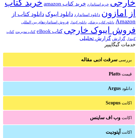
خارجی
خرید کتاب
خرید کتاب amazon
خرید استاندارد
از امازون
دانلود ایبوک
دانلود کتاب از
دانلود استاندارد
Amazon
فروش استانداردهای بین المللی
دانلود کتاب پزشکی
دانلود کیندل
فروش ایبوک خارجی
کتاب eBook
کتاب مدیریت
کتاب
گزارش تحلیلی
گزارش
کیندل
خدمات گیگاپیپر
سرقت ادبی مقاله
بررسی
Platts
قیمت
Argus
دانلود
Scopus
اکانت
وب اف ساینس
اکانت
آپتودیت
اکانت