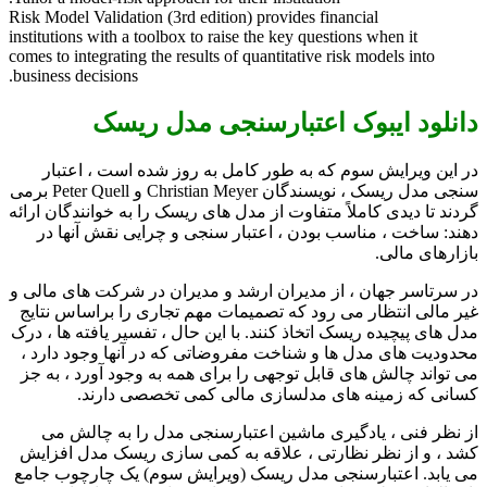
Risk Model Validation (3rd edition) provides financial
institutions with a toolbox to raise the key questions when it
comes to integrating the results of quantitative risk models into
business decisions.
دانلود ایبوک اعتبارسنجی مدل ریسک
در این ویرایش سوم که به طور کامل به روز شده است ، اعتبار
سنجی مدل ریسک ، نویسندگان Christian Meyer و Peter Quell برمی
گردند تا دیدی کاملاً متفاوت از مدل های ریسک را به خوانندگان ارائه
دهند: ساخت ، مناسب بودن ، اعتبار سنجی و چرایی نقش آنها در
بازارهای مالی.
در سرتاسر جهان ، از مدیران ارشد و مدیران در شرکت های مالی و
غیر مالی انتظار می رود که تصمیمات مهم تجاری را براساس نتایج
مدل های پیچیده ریسک اتخاذ کنند. با این حال ، تفسیر یافته ها ، درک
محدودیت های مدل ها و شناخت مفروضاتی که در آنها وجود دارد ،
می تواند چالش های قابل توجهی را برای همه به وجود آورد ، به جز
کسانی که زمینه های مدلسازی مالی کمی تخصصی دارند.
از نظر فنی ، یادگیری ماشین اعتبارسنجی مدل را به چالش می
کشد ، و از نظر نظارتی ، علاقه به کمی سازی ریسک مدل افزایش
می یابد. اعتبارسنجی مدل ریسک (ویرایش سوم) یک چارچوب جامع