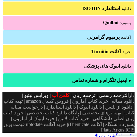
استاندارد ISO DIN
دانلود
Quilbot
پسورد
پرمیوم گرامرلی
اکانت
اکانت Turnitin
خرید
ایبوک های پزشکی
دانلود
ایمیل تلگرام و شماره تماس
●
دارالترجمه رسمی
|
ترجمه زبان
|
کلمن آب
|
ویرایش نیتیو
|
دانلود مقاله | خرید کتاب آمازون | فروش کیندل amazon | تهیه کتاب
| دانلود از پلتس | دانلود ایبوک | دانلود استاندارد | درخواست مقاله
کتاب | تهیه تزهای تخصصی | پایگاه دانلود کتاب تخصصی | خرید کتاب
زبان اصلی دانشگاهی | خرید کتاب لاتین | خرید ایبوک از آمازون |
پسورد دانشگاه | اکانت iThenticate| خريد اكانت uptodate قیمت بروز
Platts Argus ICIS
دکمه بازگشت به بالا