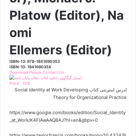
Platow (Editor), Na
omi
Ellemers (Editor)
ISBN-13: 978-1841690353
ISBN-10: 184169035X
Download Please Contact Us :
Price : 20$
ادرس اینترنتی کتاب Social Identity at Work Developing
Theory for Organizational Practice
https://www.google.com/books/edition/Social_Identity
_at_Work/K4FIAwAAQBAJ?hl=en&gbpv=0
https://www.taylorfrancis.com/books/mono/10.4324/9