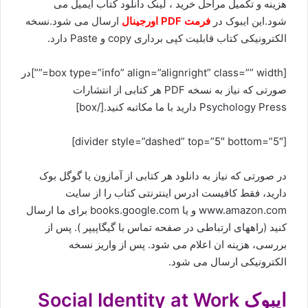
هزینه و تکمیل مراحل خرید ، لینک دانلود کتاب
ایمیل می
شود.این ایبوک در
فرمت PDF اورجینال
ارسال می شود.نسخه
الکترونیکی کتاب قابلیت کپی برداری copy و Paste دارد.
[box type=”info” align=”alignright” class=”” width=””]در
صورتی که نیاز به نسخه PDF هر کتابی از انتشارات
Psychology Press دارید با ما مکاتبه کنید.[/box]
[divider style=”dashed” top=”5″ bottom=”5″]
در صورتی که نیاز به دانلود هر کتابی از آمازون یا گوگل بوک
دارید، فقط کافیست ادرس اینترنتی کتاب را از سایت
www.amazon.com و یا books.google.com برای ما ارسال
کنید (راههای ارتباطی در صفحه
تماس با گیگاپیپر
). پس از
بررسی، هزینه ان اعلام می شود. پس از واریز نسخه
الکترونیکی ارسال می شود.
ایبوک Social Identity at Work