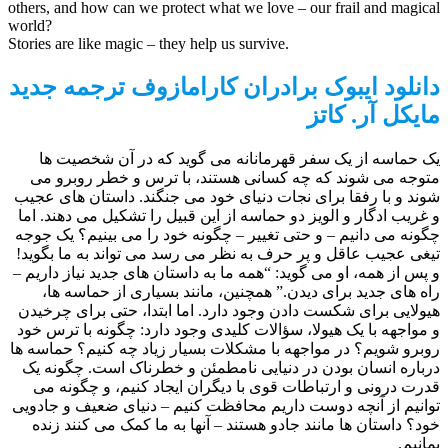
others, and how can we protect what we love – our frail and magical
world?
Stories are like magic – they help us survive.
دانلود ایبوک برادران کارامازوف ترجمه جدید
مایکل آر. کاتز
یک حماسه از یک سفر قهرمانانه می گوید که در آن شخصیت ها
متوجه می شوند که چه کسانی هستند، با ترس و خطر روبرو می
شوند و با رفقا برای نجات دنیای خود می جنگند. داستان های عجیب
و غریب ادگار و الویز دو حماسه از این قبیل را تشکیل می دهند. اما
چگونه می دانیم – و حتی تغییر – چگونه خود را می بینیم؟ یک جوجه
تیغی عجیب عاقل و پر حرف به نظر می رسد می تواند به ما بگوید!
و پس از همه، او می گوید: “همه ما به داستان های جدید نیاز داریم –
راه های جدید برای دیدن.” همچنین، مانند بسیاری از حماسه ها،
هیولایی برای شکست دادن وجود دارد. اما ابتدا، حتی برای چرخیدن
و مواجهه با یک هیولا، سؤالات کلیدی وجود دارد: چگونه با ترس خود
روبرو شویم؟ در مواجهه با مشکلات بسیار زیاد چه کنیم؟ حماسه ها
درباره انسان بودن در دنیایی نامطمئن و خطرناک است. چگونه یک
قدرت درونی و ارتباطات قوی با دیگران ایجاد کنیم، و چگونه می
توانیم از آنچه دوست داریم محافظت کنیم – دنیای ضعیف و جادویی
خود؟ داستان ها مانند جادو هستند – آنها به ما کمک می کنند زنده
بمانیم.