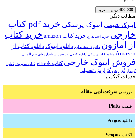
490,000 ریال – خرید
مطالب دیگر:
خرید pdf کتاب
ایبوک پزشکی
ایبوک شیمی
خارجی
خرید کتاب
خرید کتاب amazon
خرید استاندارد
از امازون
دانلود ایبوک
دانلود کتاب از
دانلود استاندارد
Amazon
فروش استانداردهای بین المللی
دانلود کتاب پزشکی
دانلود کیندل
فروش ایبوک خارجی
کتاب eBook
کتاب مدیریت
کتاب
گزارش تحلیلی
گزارش
کیندل
خدمات گیگاپیپر
سرقت ادبی مقاله
بررسی
Platts
قیمت
Argus
دانلود
Scopus
اکانت