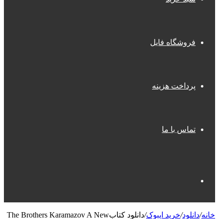
فروشگاه فایل
پرداخت هزینه
تماس با ما
جستجو
خانه
/
دانلود
/
خرید ایبوک
/
دانلود کتابThe Brothers Karamazov A New