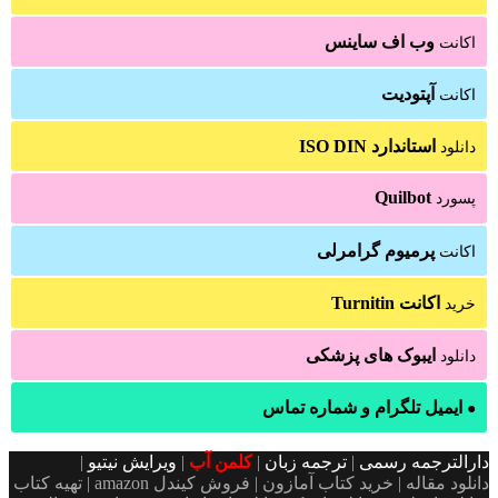
وب اف ساینس
اکانت
آپتودیت
اکانت
استاندارد ISO DIN
دانلود
Quilbot
پسورد
پرمیوم گرامرلی
اکانت
اکانت Turnitin
خرید
ایبوک های پزشکی
دانلود
ایمیل تلگرام و شماره تماس
●
دارالترجمه رسمی
|
ترجمه زبان
|
کلمن آب
|
ویرایش نیتیو
|
دانلود مقاله | خرید کتاب آمازون | فروش کیندل amazon | تهیه کتاب