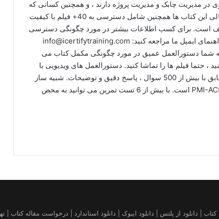
ه و اساس قوی در مدیریت چابک و مدیریت پروژه دارند ، و همچنین کسانی که
نامزد جدید PSM® هستند ، خدمت کنند. محتوای دیجیتالی این کتاب ها همچنین شامل دسترسی به 40+ فیلم با کیفیت
ای مختلف است. برای کسب اطلاعات بیشتر در مورد چگونگی دسترسی
به این محتوای دیجیتالی به صورت رایگان به راهنمای راهنمای ایمیل ما مراجعه کنید: info@icertifytraining.com
 به شما دستورالعمل عمیق در مورد چگونگی مکمل کتاب می
 ، حتما فیلم ها را تماشا کنید. دستورالعمل های ویدیویی با
محتوای فصل که در آن Practice Test آمده است: مطابق با بیش از 500 سوال ، پاسخ دقیق و توضیحات. شبیه ساز
امتحان شریک مناسب شما برای موفقیت در امتحان PMI-ACP است. با بیش از 6 تست تمرین می توانید به محض
قاله | خرید کتاب آمازون | فروش کیندل amazon | تهیه کتاب | دانلود از پلتس | دانلود ایبوک | دانلود استاندارد 