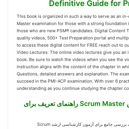
Definitive Guide for 
This book is organized in such a way to serve as an i
Master examination for those with a strong foundation 
those who are new PSM® candidates. Digital Content T
quality videos, 500+ Test Preparation portal and multi
to access these digital content for FREE reach out to o
Video Lectures: The online video lectures give you an
book. Be sure to watch the videos when you see the vi
instruction aligns with the content of the chapter in wh
Questions, detailed answers and explanation. The exam 
succeed in the PMI-ACP examination. With over 6 prac
understanding as you continue studying the chapter co
دانلود ایبوک دفترچه راهنمای آموزش Scrum Master راهنمای تعریف برای
این کتاب به گونه ای سازمان یافته است تا به عنوان یک بررسی جامع برای آزمون کارشناسی ارشد Scrum