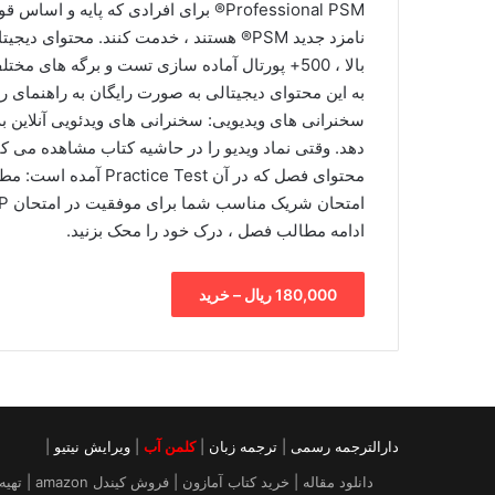
Professional PSM® برای افرادی که پای
بالا ، 500+ پورتال آماده سازی تست و برگه ه
سخنرانی های ویدیویی: سخنرانی های ویدئویی آنلاین
دهد. وقتی نماد ویدیو را در حاشیه کتاب مشاهده می کنید
ادامه مطالب فصل ، درک خود را محک بزنید.
180,000 ریال – خرید
دارالترجمه رسمی
|
ترجمه زبان
|
کلمن آب
|
ویرایش نیتیو
|
دانلود م