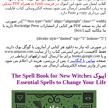
کتاب
ایمیل می شود.این ایبوک
در فرمت Epub به همراه PDF تبدیلی
و به زبان انگلیسی ارسال می شود.نسخه الکترونیکی کتاب قابلیت
کپی برداری copy و Paste دارد.
[box type=”info” align=”alignright” class=”” width=””]در صورتی
که نیاز به نسخه PDF هر کتابی از انتشارات Rockridge Press دارید با
ما مکاتبه کنید.[/box]
[divider style=”dashed” top=”5″ bottom=”5″]
در صورتی که نیاز به دانلود هر کتابی از آمازون یا گوگل بوک دارید،
فقط کافیست ادرس اینترنتی کتاب را از سایت www.amazon.com
و یا books.google.com برای ما ارسال کنید (راههای ارتباطی در
صفحه
تماس با گیگاپیپر
). پس از بررسی، هزینه ان اعلام می شود.
پس از واریز نسخه الکترونیکی ارسال می شود.
ایبوک The Spell Book for New Witches
Essential Spells to Change Your Life