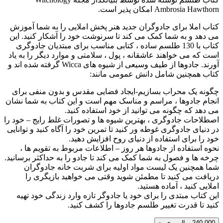
Ambrosia Hawthorn امکان پذیر است.
کتاب املا برای جادوگران جدید هنر پخش املایی را به شما آموزش
می دهد و به شما کمک می کند تا سرنوشت خود را آشکار کنید. این
کتاب با 130 طلسم ساده ، کتابی مناسب برای مبتدیان جادوگری
است که می خواهند عاشقانه ، پول ، سلامتی و موارد دیگر را به یاد
آورند. جادوها از طیف وسیعی از شیوه های Wicca گرفته شده اند و
کتاب همچنین شامل دانش عمومی مانند:
چگونه یک محراب بسازیم-ایجاد فضایی مقدس و بدون منفی برای
انجام جادوها ، مراسم و مناسک مهم است و این کتاب به شما نشان
می دهد که چگونه می توانید از خود استفاده کنید.
اصطلاحات جادوگری ، بهترین شیوه ها و تصورات غلط رایج – خود را
در دنیای جادوگری غوطه ور کنید تا تمرین خود را آگاه کنید و توانایی
خود را برای استفاده از دنیای روح افزایش دهید.
نحوه استفاده از جادوها هر روز – اطلاعات مربوط به تقویم ها ،
چرخه ها و فصول به شما کمک می کند تا جادو را به حداکثر برسانید.
شما همچنین یک لیست مواد اولیه برای شربت خانه جادوگران
دریافت می کنید تا مطمئن شوید وقتی می خواهید بازیگری را
املایی کنید ، آماده هستید.
این کتاب مبتدی را برای خود یا جادوگر تازه وارد زندگی خود تهیه
کنید تا قدرت تغییر طلسم جادوها را کشف کنید.
240,000 ریال – خرید