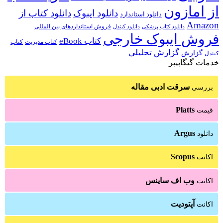
از امازون
دانلود ایبوک
دانلود کتاب از
دانلود استاندارد
Amazon
فروش استانداردهای بین المللی
دانلود کتاب پزشکی
دانلود کیندل
فروش ایبوک خارجی
کتاب eBook
کتاب مدیریت
کتاب
گزارش تحلیلی
گزارش
کیندل
خدمات گیگاپیپر
سرقت ادبی مقاله
بررسی
Platts
قیمت
Argus
دانلود
Scopus
اکانت
وب اف ساینس
اکانت
آپتودیت
اکانت