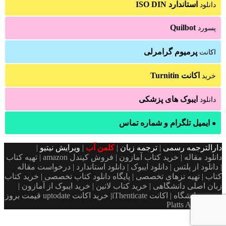
استاندارد ISO DIN
دانلود
Quilbot
پسورد
پرمیوم گرامرلی
اکانت
اکانت Turnitin
خرید
ایبوک های پزشکی
دانلود
ایمیل تلگرام و شماره تماس
●
دارالترجمه رسمی
|
ترجمه زبان
|
کلمن آب
|
ویرایش نیتیو
|
دانلود مقاله | خرید کتاب آمازون | فروش کیندل amazon | تهیه کتاب
| دانلود از پلتس | دانلود ایبوک | دانلود استاندارد | درخواست مقاله
کتاب | تهیه تزهای تخصصی | پایگاه دانلود کتاب تخصصی | خرید کتاب
زبان اصلی دانشگاهی | خرید کتاب لاتین | خرید ایبوک از آمازون |
پسورد دانشگاه | اکانت iThenticate| خريد اكانت uptodate قیمت بروز
Platts Argus ICIS
دکمه
بازگشت