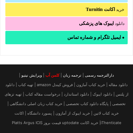
اکانت Turnitin
خرید
ایبوک های پزشکی
دانلود
ایمیل تلگرام و شماره تماس
●
دارالترجمه رسمی
|
ترجمه زبان
|
کلمن آب
|
ویرایش نیتیو
|
دانلود مقاله | خرید کتاب آمازون | فروش کیندل amazon | تهیه کتاب | دانلود
از پلتس | دانلود ایبوک | دانلود استاندارد | درخواست مقاله کتاب | تهیه تزهای
تخصصی | پایگاه دانلود کتاب تخصصی | خرید کتاب زبان اصلی دانشگاهی |
خرید کتاب لاتین | خرید ایبوک از آمازون | پسورد دانشگاه | اکانت
iThenticate| خريد اكانت uptodate قیمت بروز Platts Argus ICIS