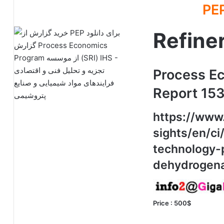
Refine
Process E
Report 15
https://www
sights/en/ci
technology-
dehydrogena
Price : 500$