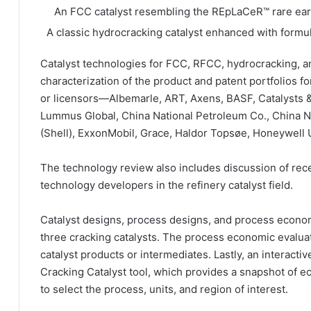
An FCC catalyst resembling the REpLaCeR™ rare eart
A classic hydrocracking catalyst enhanced with form
Catalyst technologies for FCC, RFCC, hydrocracking, a
characterization of the product and patent portfolios fo
or licensors—Albemarle, ART, Axens, BASF, Catalysts 
Lummus Global, China National Petroleum Co., China Nat
(Shell), ExxonMobil, Grace, Haldor Topsøe, Honeywell
The technology review also includes discussion of rece
technology developers in the refinery catalyst field.
Catalyst designs, process designs, and process econo
three cracking catalysts. The process economic evaluat
catalyst products or intermediates. Lastly, an interacti
Cracking Catalyst tool, which provides a snapshot of 
to select the process, units, and region of interest.