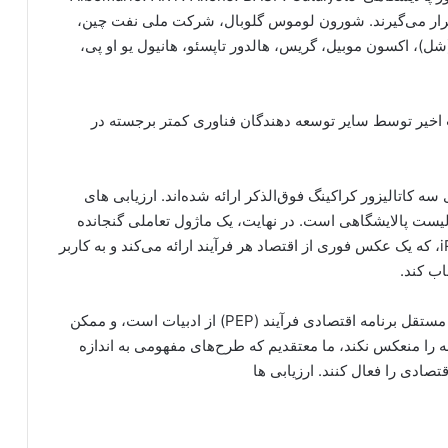
Chemicals I) مورد بررسی قرار می‌گیرند. شورون لوموس گلوبال، شرکت ملی نفت چین،
ل)، اکسون موبیل، گریس، هالدور تاپسئو، هانیول یو او پی،
خیر توسط سایر توسعه دهندگان فناوری کمتر برجسته در
سه کاتالیزور کراکینگ فوق‌الذکر ارائه شده‌اند. ارزیابی های
محصول یا واسطه کاتالیست پالایشگاهی است. در نهایت، یک ماژول تعاملی گنجانده
شده است، ابزار iPEP Navigator Cracking Catalyst، که یک عکس فوری از اقتصاد هر فرآیند ارائه می‌کند و به کاربر
اب کند.
در حالی که فرآیندهای ارائه شده در اینجا بیانگر تفسیر مستقل برنامه اقتصادی فرآیند (PEP) از ادبیات است، و ممکن
 را منعکس نکند، ما معتقدیم که طرح‌های مفهومی به اندازه