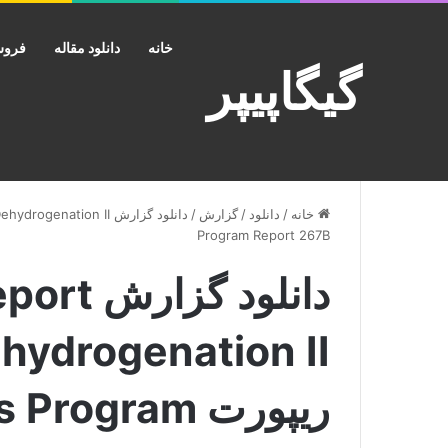
خانه
دانلود مقاله
فروش
گیگاپیپر
خانه
/
دانلود
/
گزارش
/
Program Report 267B
دانلود گز
ریپورت gram