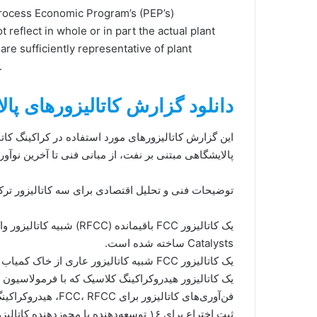
rocess Economic Program’s (PEP’s)
 reflect in whole or in part the actual plant
re sufficiently representative of plant
.
دانلود گزارش کاتالیزورهای پا
این گزارش کاتالیزورهای مورد استفاده در کراکینگ کا
پالایشگاهی مبتنی بر نفت، از مبانی فنی تا آخرین نوآو
توضیحات فنی و تحلیل اقتصادی برای سه کاتالیزور تر
Catalysts ساخته شده است.
یک کاتالیزور FCC شبیه کاتالیزور عاری از خاک کمیاب REpLaCeR™ که توسط W. R. Grace ساخته شده است.
یک کاتالیزور هیدروکراکینگ کلاسیک که با فرمولاسیون و ارتقاء عملکرد
فن‌آوری‌های کاتالیز