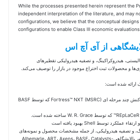
While the processes presented herein represent the P
independent interpretation of the literature, and may not
configurations, we believe that the conceptual designs a
configurations to enable Class III economic evaluations
لایشگاهی از آی آچ اس
تالیستی، هیدروکراکینگ، و تصفیه هیدرولیکی تقطیرهای
ری‌ها و محصولات ثبت اختراع موجود در بازار را توصیف می‌کند.
ک ارائه شده است:
یک کاتالیزور FCC باقیمانده (RFCC) شبیه کاتالیزور واکنش چند مرحله ای Fortress™ NXT (MSRC) که توسط BASF
 توسط Shell بهبود یافته است
ور برای FCC، RFCC، هیدروکراکینگ، و تصفیه هیدرولیکی، از جمله مشخصات محصول و نمونه‌های
ثبت اختراع برای ۱۶ توسعه‌دهنده یا مجوزدهنده کاتالیزور پالایشگاهی-Albemarle، ART، Axens، BASF، Catalysts