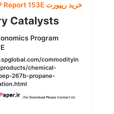
خرید ریپورت PEP Report 153E
ry Catalysts
conomics Program
3E
.spglobal.com/commodityin
/products/chemical-
pep-267b-propane-
tion.html
For Download Please Contact Us :