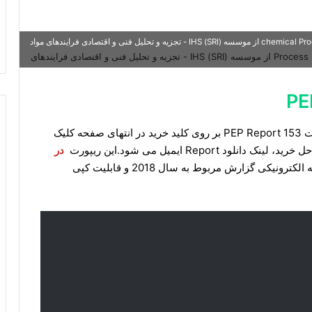
خرید گزارش از PEP برای دانلود گزارش chemical Process Economics Program از موسسه (SRI) IHS - تجزیه و تحلیل فنی و اقتصادی فرایندهای مواد
برای دانلود گزارش Refinery Catalysts و خرید ریپورت PEP Report 153 بر روی کلید خرید در انتهای صفحه کلیک
Repor ایمیل می شود.این ریپورت
در
ارسال می شود.نسخه الکترونیکی گزارش مربوط به سال 2018 و قابلیت کپی