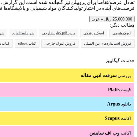
تعادل عرضه/تقاضا برای پروپیلن نیز گنجانده شده است. این گزارش، به‌
فرصت‌های آینده در اختیار تولیدکنندگان مواد شیمیایی و پالایشگاه‌ها ق
25,000,000 ریال – خرید
مطالب دیگر:
ایبوک شیمی
ایبوک پزشکی
خرید pdf کتاب خارجی
خرید استاندارد
خرید
فروش استانداردهای بین المللی
فروش ایبوک خارجی
کتاب eBook
کتاب م
خدمات گیگاپیپر
سرقت ادبی مقاله
بررسی
Platts
قیمت
Argus
دانلود
Scopus
اکانت
وب اف ساینس
اکانت