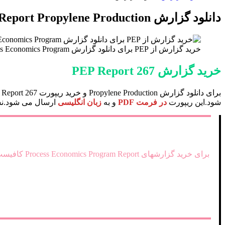
برای
دانلود گزارش IHS PEP Report Propylene Production خرید ریپورت Process Economics Program Report 267
خرید گزارش از PEP برای دانلود گزارش chemical Process Economics Program از موسسه (SRI) IHS - تجزیه و تحلیل فنی و اقتصادی فرایندهای مواد شیمیایی و صنایع پتروشیمی
خرید گزارش PEP Report 267
شود.این ریپورت
در فرمت PDF
و به
زبان انگلیسی
ارسال می شود.نسخه الکترونیکی