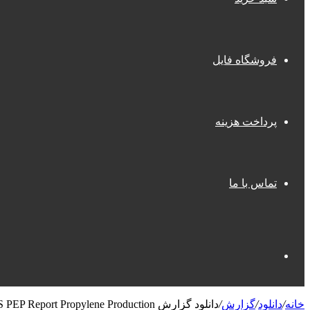
فروشگاه فایل
پرداخت هزینه
تماس با ما
جستجو
خانه
/
دانلود
/
گزارش
/
دانلود گزارش IHS PEP Report Propylene Production خرید ریپورت Process Economics Program Report 267