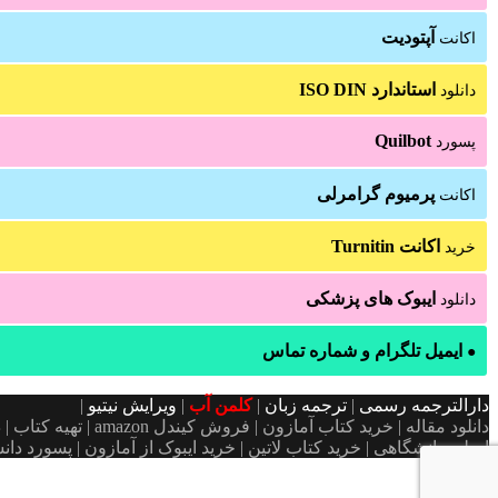
آپتودیت
اکانت
استاندارد ISO DIN
دانلود
Quilbot
پسورد
پرمیوم گرامرلی
اکانت
اکانت Turnitin
خرید
ایبوک های پزشکی
دانلود
ایمیل تلگرام و شماره تماس
●
دارالترجمه رسمی
|
ترجمه زبان
|
کلمن آب
|
ویرایش نیتیو
|
دانلود مقاله | خری
اصلی دانشگاهی | خرید کتاب لاتین | خرید ایبوک از آمازون | پسورد دانشگاه | اکانت iThenticate| خريد اكانت uptodate قیمت 
دکمه
بازگشت