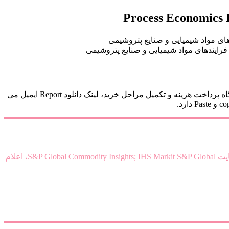
برای دانلود گزارش Propylene Production و خرید ریپورت PEP Report 267 بر روی کلید خرید در انتهای صفحه کلیک کنید. پس از اتصال به درگاه پرداخت هزینه و تکمیل مراحل خرید، لینک دانلود Report ایمیل می
برای خرید گزارشهای Process Economics Program Report کافیست آدرس گزارش را برای ما ارسال کنید. هزینه دریافت PDF فایل از سایت S&P Global Commodity Insights; IHS Markit S&P Global، اعلام