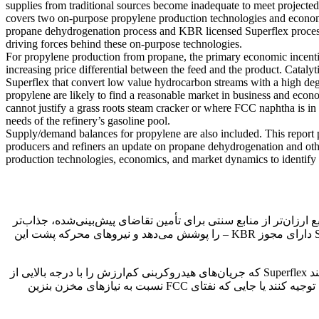
supplies from traditional sources become inadequate to meet projecte
covers two on-purpose propylene production technologies and econo
propane dehydrogenation process and KBR licensed Superflex proces
driving forces behind these on-purpose technologies.
For propylene production from propane, the primary economic incenti
increasing price differential between the feed and the product. Catalyt
Superflex that convert low value hydrocarbon streams with a high degr
propylene are likely to find a reasonable market in business and econ
cannot justify a grass roots steam cracker or where FCC naphtha is in s
needs of the refinery’s gasoline pool.
Supply/demand balances for propylene are also included. This report
producers and refiners an update on propane dehydrogenation and ot
production technologies, economics, and market dynamics to identify f
 ارزان‌تر از منابع سنتی برای تأمین تقاضای پیش‌بینی‌شده، جذاب‌تر
شده است. این گزارش دو فناوری و اقتصاد تولید هدفمند پروپیلن – فرآیند هیدروژن‌زدایی پروپان Oleflex دارای مجوز UOP و فرآیند Superflex دارای مجوز KBR – را پوشش می‌دهد و نیروهای محرکه پشت این
برای تولید پروپیلن از پروپان، انگیزه اقتصادی اولیه با افزایش اختلاف قیمت بین خوراک و محصول افزایش می‌یابد. فرآیندهای کاتالیزوری مانند Superflex که جریان‌های هیدروکربنی کم‌ارزش را با درجه بالایی از
گزینش‌پذیری به پروپیلن تبدیل می‌کنند، احتمالاً بازار مناسبی را در محیط‌های تجاری و اقتصادی پیدا می‌کنند که نمی‌توانند کراکر بخار علفی را توجیه کنند یا جایی که نفتای FCC نسبت به نیازهای مخزن بنزین