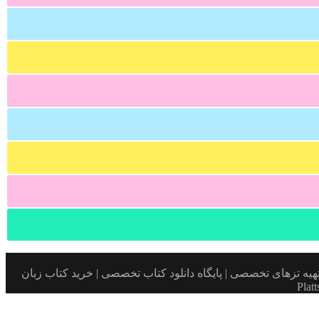
ارد | درخواست مقاله کتاب | تهیه تزهای تخصصی | پایگاه دانلود کتاب تخصصی | خرید کتاب زبان