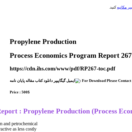
یپر مکاتبه
کنید.
Propylene Production
Process Economics Program Report 267
https://cdn.ihs.com/www/pdf/RP267-toc.pdf
For Download Please Contact U
Price : 500$
um and petrochemical
ctive as less costly