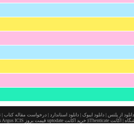
د کتاب آمازون | فروش کیندل amazon | تهیه کتاب | دانلود از پلتس | دانلود ایبوک | دانلود استاند
بروز Platts Argus ICIS