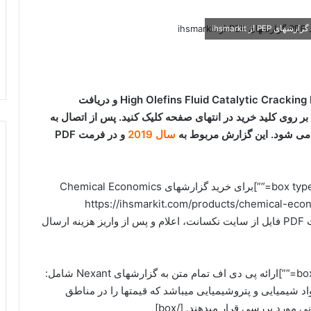
برای دانلود فایل PEP 195B خرید گزارش High Olefins Fluid Catalytic Cracking Processes و دریافت
بر روی کلید خرید در انتهای صفحه کلیک کنید. پس از اتصال به
ل می شود. این گزارش مربوط به
سال 2019
و در فرمت PDF
[box type=”download” align=”alignright” class=”” width=””]برای خرید گزارشهای Chemical Economics
یست آدرس گزارش از سایت https://ihsmarkit.com/products/chemical-economics-
handbooks.html را برای ما ارسال کنید.هزینه دریافت PDF فایل از سایت نکسانت، اعلام و پس از واریز هزینه ارسال
[box type=”note” align=”alignright” class=”” width=””]ارائه پی دی اف تمام متن به گزارشهای Nexant شامل:
شامل قیمت مواد شیمیایی و پتروشیمیایی میباشد که قیمتها را در مناطق
 مورد بررسی قرار میدهند. [/box]