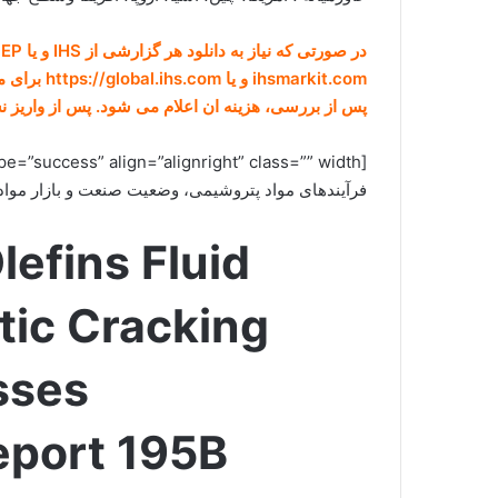
ihsmarkit.com و یا https://global.ihs.com برای ما ارسال کنید (راههای ارتباطی در صفحه
پس از بررسی، هزینه ان اعلام می شود. پس از واریز 
فرآيندهای مواد پتروشيمی، وضعيت صنعت و بازار مواد پترو
lefins Fluid
tic Cracking
sses
eport 195B