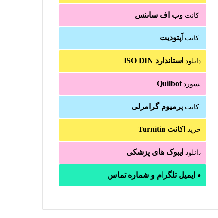
وب اف ساینس
اکانت
آپتودیت
اکانت
استاندارد ISO DIN
دانلود
Quilbot
پسورد
پرمیوم گرامرلی
اکانت
اکانت Turnitin
خرید
ایبوک های پزشکی
دانلود
ایمیل تلگرام و شماره تماس
●