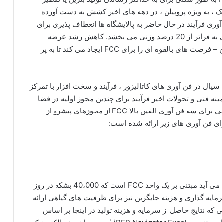
ک ، به ویژه پروپیلن ، در دهه های اخیر کشش به دست آورده
FCC و پیشرفت های فن آوری فرآیند در حال حاضر به پالایشگاه ها انعطاف پذیری برای
افزایش بازده پروپیلن از سطوح سنتی 4-6 درصد وزنی به فراتر از 20 درصد وزنی می بخشد. کاهش رشد عرضه
پروپیلن از ترک خوردگی بخار – منبع اصلی تولید پروپیلن – فرصت های بالقوه ای را برای FCC ایجاد می کند تا به پر
ال در فن آوری های کاتالیزور ، فرآیند و سخت افزار با تمرکز
ینه فنی و تحولات اخیر فرآیند برای چندین مجوز اولیه در فضا
گنجانده شده است. ارزیابی های فنی و اقتصادی مفصلی برای سه فن آوری الفین بالا FCC از مجوزهای پیشرو از
ای فن آوری های زیر ارائه شده است:
نتایج تجزیه و تحلیل و طراحی تکنیک اقتصادی که در پی می آید مبتنی بر یک واحد FCC است که 40،000 بشکه در روز
مایه گذاری و هزینه جایگزین نیز برای ظرفیت های گیاهی ارائه
که نتایج حاصل از سرمایه و هزینه تولید در اینجا بر اساس