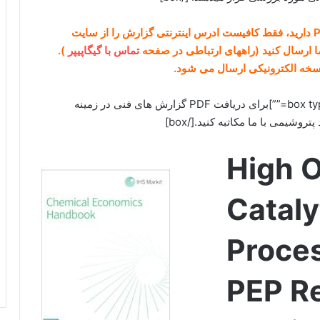
در صورتی که نیاز به دانلود هر گزارشی از IHS و یا PEP دارید، فقط کافیست ادرس اینترنتی گزارش را از سایت
تماس با گیگاپیپر
).
نسخه الکترونیکی ارسال می شود.
[box type=”success” align=”alignright” class=”” width=””]برای دریافت PDF گزارش های فنی در زمينه
شيمی با ما مکاتبه کنید.[/box]
High O
Cataly
Proce
PEP R