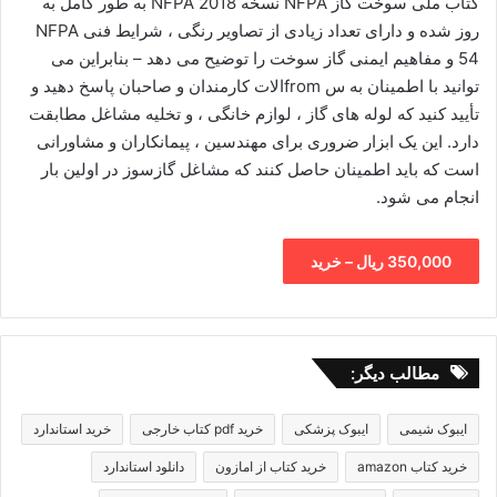
کتاب ملی سوخت گاز NFPA نسخه 2018 NFPA به طور کامل به
روز شده و دارای تعداد زیادی از تصاویر رنگی ، شرایط فنی NFPA
54 و مفاهیم ایمنی گاز سوخت را توضیح می دهد – بنابراین می
توانید با اطمینان به س fromالات کارمندان و صاحبان پاسخ دهید و
تأیید کنید که لوله های گاز ، لوازم خانگی ، و تخلیه مشاغل مطابقت
دارد. این یک ابزار ضروری برای مهندسین ، پیمانکاران و مشاورانی
است که باید اطمینان حاصل کنند که مشاغل گازسوز در اولین بار
انجام می شود.
350,000 ریال – خرید
مطالب دیگر:
ایبوک شیمی
ایبوک پزشکی
خرید pdf کتاب خارجی
خرید استاندارد
خرید کتاب amazon
خرید کتاب از امازون
دانلود استاندارد