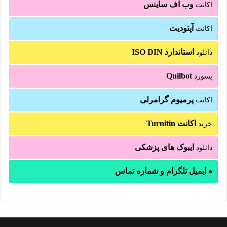
وب اف ساینس
اکانت
آپتودیت
اکانت
استاندارد ISO DIN
دانلود
Quilbot
پسورد
پرمیوم گرامرلی
اکانت
اکانت Turnitin
خرید
ایبوک های پزشکی
دانلود
ایمیل تلگرام و شماره تماس
●