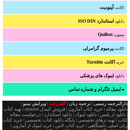
آپتودیت
اکانت
استاندارد ISO DIN
دانلود
Quilbot
پسورد
پرمیوم گرامرلی
اکانت
اکانت Turnitin
خرید
ایبوک های پزشکی
دانلود
ایمیل تلگرام و شماره تماس
●
دارالترجمه رسمی
|
ترجمه زبان
|
کلمن آب
|
ویرایش نیتیو
|
دانلود مقاله | خرید کتاب آمازون | فروش کیندل amazon | تهیه کتاب
| دانلود از پلتس | دانلود ایبوک | دانلود استاندارد | درخواست مقاله
کتاب | تهیه تزهای تخصصی | پایگاه دانلود کتاب تخصصی | خرید کتاب
زبان اصلی دانشگاهی | خرید کتاب لاتین | خرید ایبوک از آمازون |