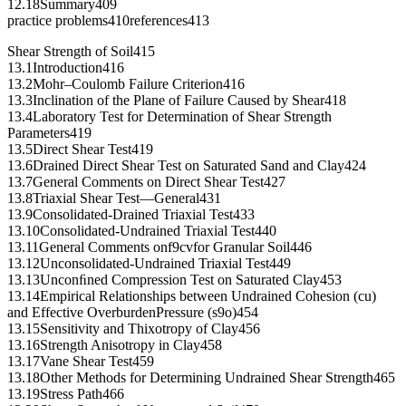
12.18Summary409
practice problems410references413
Shear Strength of Soil415
13.1Introduction416
13.2Mohr–Coulomb Failure Criterion416
13.3Inclination of the Plane of Failure Caused by Shear418
13.4Laboratory Test for Determination of Shear Strength
Parameters419
13.5Direct Shear Test419
13.6Drained Direct Shear Test on Saturated Sand and Clay424
13.7General Comments on Direct Shear Test427
13.8Triaxial Shear Test—General431
13.9Consolidated-Drained Triaxial Test433
13.10Consolidated-Undrained Triaxial Test440
13.11General Comments onf9cvfor Granular Soil446
13.12Unconsolidated-Undrained Triaxial Test449
13.13Unconﬁned Compression Test on Saturated Clay453
13.14Empirical Relationships between Undrained Cohesion (cu)
and Effective OverburdenPressure (s9o)454
13.15Sensitivity and Thixotropy of Clay456
13.16Strength Anisotropy in Clay458
13.17Vane Shear Test459
13.18Other Methods for Determining Undrained Shear Strength465
13.19Stress Path466