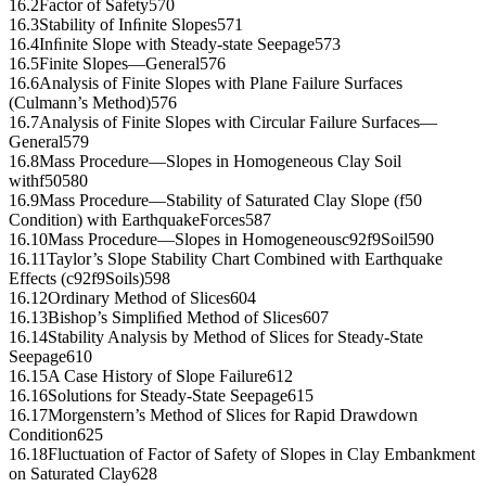
16.2Factor of Safety570
16.3Stability of Inﬁnite Slopes571
16.4Inﬁnite Slope with Steady-state Seepage573
16.5Finite Slopes—General576
16.6Analysis of Finite Slopes with Plane Failure Surfaces
(Culmann’s Method)576
16.7Analysis of Finite Slopes with Circular Failure Surfaces—
General579
16.8Mass Procedure—Slopes in Homogeneous Clay Soil
withf50580
16.9Mass Procedure—Stability of Saturated Clay Slope (f50
Condition) with EarthquakeForces587
16.10Mass Procedure—Slopes in Homogeneousc92f9Soil590
16.11Taylor’s Slope Stability Chart Combined with Earthquake
Effects (c92f9Soils)598
16.12Ordinary Method of Slices604
16.13Bishop’s Simpliﬁed Method of Slices607
16.14Stability Analysis by Method of Slices for Steady-State
Seepage610
16.15A Case History of Slope Failure612
16.16Solutions for Steady-State Seepage615
16.17Morgenstern’s Method of Slices for Rapid Drawdown
Condition625
16.18Fluctuation of Factor of Safety of Slopes in Clay Embankment
on Saturated Clay628