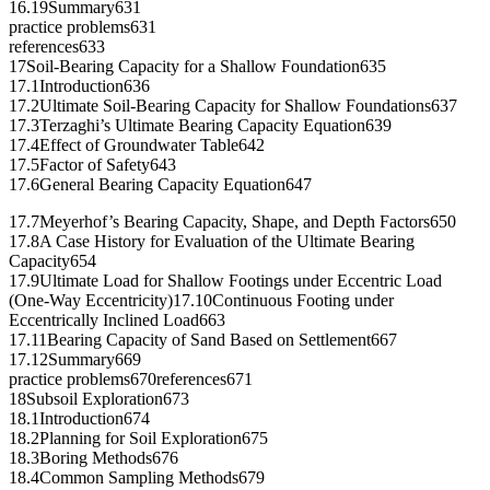
16.19Summary631
practice problems631
references633
17Soil-Bearing Capacity for a Shallow Foundation635
17.1Introduction636
17.2Ultimate Soil-Bearing Capacity for Shallow Foundations637
17.3Terzaghi’s Ultimate Bearing Capacity Equation639
17.4Effect of Groundwater Table642
17.5Factor of Safety643
17.6General Bearing Capacity Equation647
17.7Meyerhof’s Bearing Capacity, Shape, and Depth Factors650
17.8A Case History for Evaluation of the Ultimate Bearing
Capacity654
17.9Ultimate Load for Shallow Footings under Eccentric Load
(One-Way Eccentricity)17.10Continuous Footing under
Eccentrically Inclined Load663
17.11Bearing Capacity of Sand Based on Settlement667
17.12Summary669
practice problems670references671
18Subsoil Exploration673
18.1Introduction674
18.2Planning for Soil Exploration675
18.3Boring Methods676
18.4Common Sampling Methods679