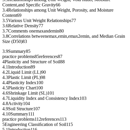
Content,and Speciﬁc Gravity66
3.4Relationships among Unit Weight, Porosity, and Moisture
Content69
3.5Various Unit Weight Relationships77
3.6Relative Density77
3.7Comments onemaxandemin80
3.8Correlations betweenemax,emin,emax2emin, and Median Grain
Size (D50)83
3.9Summary85
practice problems85references87
4Plasticity and Structure of Soil88
4.1Introduction89
4.2Liquid Limit (LL)90
4.3Plastic Limit (PL)98
4.4Plasticity Index100
4.5Plasticity Chart100
4.6Shrinkage Limit (SL)101
4.7Liquidity Index and Consistency Index103
4.8Activity104
4.9Soil Structure107
4.10Summary111
practice problems112references113
5Engineering Classiﬁcation of Soil115
5.1Introduction116