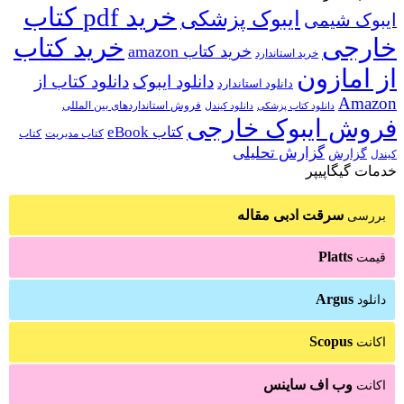
خرید pdf کتاب
ایبوک پزشکی
ایبوک شیمی
خارجی
خرید کتاب
خرید کتاب amazon
خرید استاندارد
از امازون
دانلود ایبوک
دانلود کتاب از
دانلود استاندارد
Amazon
فروش استانداردهای بین المللی
دانلود کتاب پزشکی
دانلود کیندل
فروش ایبوک خارجی
کتاب eBook
کتاب مدیریت
کتاب
گزارش تحلیلی
گزارش
کیندل
خدمات گیگاپیپر
سرقت ادبی مقاله
بررسی
Platts
قیمت
Argus
دانلود
Scopus
اکانت
وب اف ساینس
اکانت