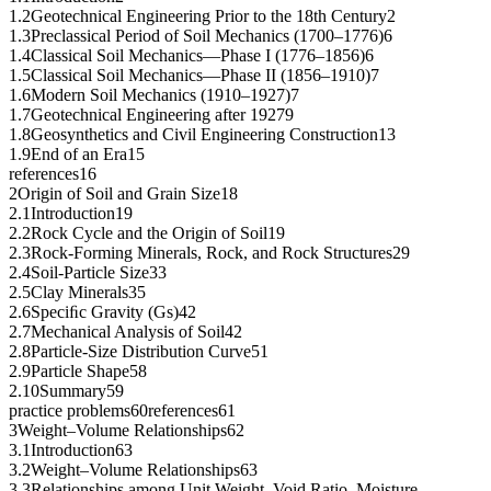
1.2Geotechnical Engineering Prior to the 18th Century2
1.3Preclassical Period of Soil Mechanics (1700–1776)6
1.4Classical Soil Mechanics—Phase I (1776–1856)6
1.5Classical Soil Mechanics—Phase II (1856–1910)7
1.6Modern Soil Mechanics (1910–1927)7
1.7Geotechnical Engineering after 19279
1.8Geosynthetics and Civil Engineering Construction13
1.9End of an Era15
references16
2Origin of Soil and Grain Size18
2.1Introduction19
2.2Rock Cycle and the Origin of Soil19
2.3Rock-Forming Minerals, Rock, and Rock Structures29
2.4Soil-Particle Size33
2.5Clay Minerals35
2.6Speciﬁc Gravity (Gs)42
2.7Mechanical Analysis of Soil42
2.8Particle-Size Distribution Curve51
2.9Particle Shape58
2.10Summary59
practice problems60references61
3Weight–Volume Relationships62
3.1Introduction63
3.2Weight–Volume Relationships63
3.3Relationships among Unit Weight, Void Ratio, Moisture