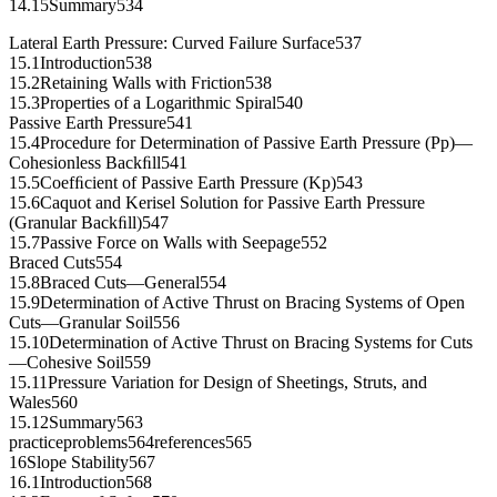
14.15Summary534
Lateral Earth Pressure: Curved Failure Surface537
15.1Introduction538
15.2Retaining Walls with Friction538
15.3Properties of a Logarithmic Spiral540
Passive Earth Pressure541
15.4Procedure for Determination of Passive Earth Pressure (Pp)—
Cohesionless Backﬁll541
15.5Coefﬁcient of Passive Earth Pressure (Kp)543
15.6Caquot and Kerisel Solution for Passive Earth Pressure
(Granular Backﬁll)547
15.7Passive Force on Walls with Seepage552
Braced Cuts554
15.8Braced Cuts—General554
15.9Determination of Active Thrust on Bracing Systems of Open
Cuts—Granular Soil556
15.10Determination of Active Thrust on Bracing Systems for Cuts
—Cohesive Soil559
15.11Pressure Variation for Design of Sheetings, Struts, and
Wales560
15.12Summary563
practiceproblems564references565
16Slope Stability567
16.1Introduction568