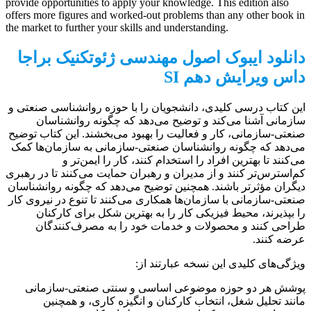
provide opportunities to apply your knowledge. This edition also
offers more figures and worked-out problems than any other book in
the market to further your skills and understanding.
دانلود ایبوک اصول مهندسی ژئوتکنیک براجا
داس ویرایش دهم SI
این کتاب درسی کلیدی، دانشجویان را با حوزه روانشناسی صنعتی و
سازمانی آشنا می‌کند و توضیح می‌دهد که چگونه روانشناسان
صنعتی-سازمانی، کار و فعالیت را بهبود می‌بخشند. این کتاب توضیح
می‌دهد که چگونه روانشناسان صنعتی-سازمانی به سازمان‌ها کمک
می‌کنند تا بهترین افراد را استخدام کنند، کار را ایمن‌تر و
کم‌استرس‌تر کنند و از مدیران و رهبران حمایت می‌کنند تا در رهبری
دیگران مؤثرتر باشند. همچنین توضیح می‌دهد که چگونه روانشناسان
صنعتی-سازمانی با سازمان‌ها همکاری می‌کنند تا تنوع در نیروی کار
را بپذیرند، محیط فیزیکی کار را به بهترین شکل برای کارکنان
طراحی کنند و محصولات و خدمات خود را به مصرف‌کنندگان
عرضه کنند.
ویژگی‌های کلیدی این نسخه عبارتند از:
پوشش هر دو حوزه موضوعی اساسی و سنتی صنعتی-سازمانی
مانند تحلیل شغل، انتخاب کارکنان و انگیزه کاری، و همچنین