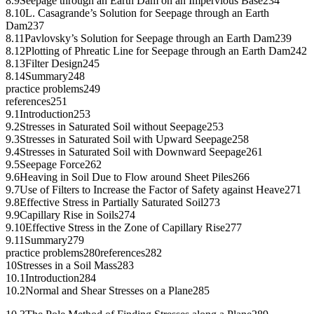
8.9Seepage through an Earth Dam on an Impervious Base234
8.10L. Casagrande’s Solution for Seepage through an Earth
Dam237
8.11Pavlovsky’s Solution for Seepage through an Earth Dam239
8.12Plotting of Phreatic Line for Seepage through an Earth Dam242
8.13Filter Design245
8.14Summary248
practice problems249
references251
9.1Introduction253
9.2Stresses in Saturated Soil without Seepage253
9.3Stresses in Saturated Soil with Upward Seepage258
9.4Stresses in Saturated Soil with Downward Seepage261
9.5Seepage Force262
9.6Heaving in Soil Due to Flow around Sheet Piles266
9.7Use of Filters to Increase the Factor of Safety against Heave271
9.8Effective Stress in Partially Saturated Soil273
9.9Capillary Rise in Soils274
9.10Effective Stress in the Zone of Capillary Rise277
9.11Summary279
practice problems280references282
10Stresses in a Soil Mass283
10.1Introduction284
10.2Normal and Shear Stresses on a Plane285