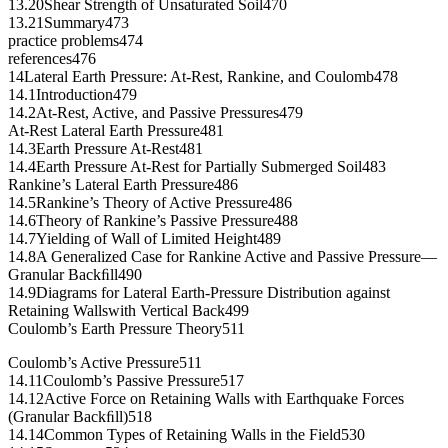
13.20Shear Strength of Unsaturated Soil470
13.21Summary473
practice problems474
references476
14Lateral Earth Pressure: At-Rest, Rankine, and Coulomb478
14.1Introduction479
14.2At-Rest, Active, and Passive Pressures479
At-Rest Lateral Earth Pressure481
14.3Earth Pressure At-Rest481
14.4Earth Pressure At-Rest for Partially Submerged Soil483
Rankine’s Lateral Earth Pressure486
14.5Rankine’s Theory of Active Pressure486
14.6Theory of Rankine’s Passive Pressure488
14.7Yielding of Wall of Limited Height489
14.8A Generalized Case for Rankine Active and Passive Pressure—
Granular Backﬁll490
14.9Diagrams for Lateral Earth-Pressure Distribution against
Retaining Wallswith Vertical Back499
Coulomb’s Earth Pressure Theory511
Coulomb’s Active Pressure511
14.11Coulomb’s Passive Pressure517
14.12Active Force on Retaining Walls with Earthquake Forces
(Granular Backﬁll)518
14.14Common Types of Retaining Walls in the Field530