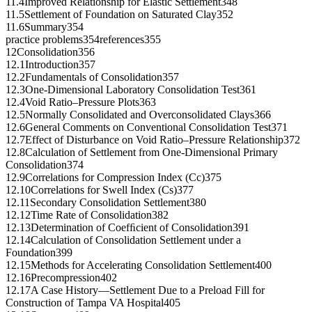
11.4Improved Relationship for Elastic Settlement348
11.5Settlement of Foundation on Saturated Clay352
11.6Summary354
practice problems354references355
12Consolidation356
12.1Introduction357
12.2Fundamentals of Consolidation357
12.3One-Dimensional Laboratory Consolidation Test361
12.4Void Ratio–Pressure Plots363
12.5Normally Consolidated and Overconsolidated Clays366
12.6General Comments on Conventional Consolidation Test371
12.7Effect of Disturbance on Void Ratio–Pressure Relationship372
12.8Calculation of Settlement from One-Dimensional Primary
Consolidation374
12.9Correlations for Compression Index (Cc)375
12.10Correlations for Swell Index (Cs)377
12.11Secondary Consolidation Settlement380
12.12Time Rate of Consolidation382
12.13Determination of Coefﬁcient of Consolidation391
12.14Calculation of Consolidation Settlement under a
Foundation399
12.15Methods for Accelerating Consolidation Settlement400
12.16Precompression402
12.17A Case History—Settlement Due to a Preload Fill for
Construction of Tampa VA Hospital405