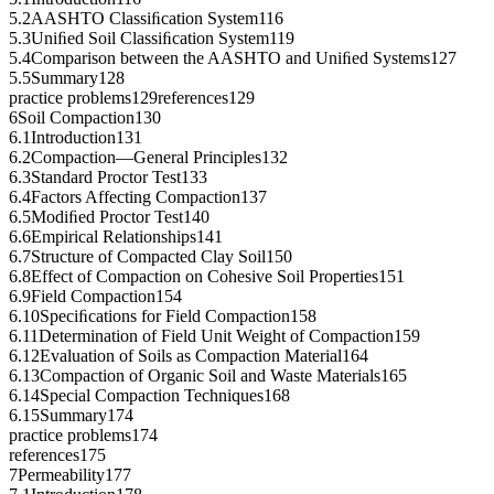
5.2AASHTO Classiﬁcation System116
5.3Uniﬁed Soil Classiﬁcation System119
5.4Comparison between the AASHTO and Uniﬁed Systems127
5.5Summary128
practice problems129references129
6Soil Compaction130
6.1Introduction131
6.2Compaction—General Principles132
6.3Standard Proctor Test133
6.4Factors Affecting Compaction137
6.5Modiﬁed Proctor Test140
6.6Empirical Relationships141
6.7Structure of Compacted Clay Soil150
6.8Effect of Compaction on Cohesive Soil Properties151
6.9Field Compaction154
6.10Speciﬁcations for Field Compaction158
6.11Determination of Field Unit Weight of Compaction159
6.12Evaluation of Soils as Compaction Material164
6.13Compaction of Organic Soil and Waste Materials165
6.14Special Compaction Techniques168
6.15Summary174
practice problems174
references175
7Permeability177