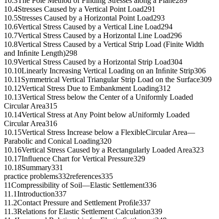
10.3The Pole Method of Finding Stresses along a Plane289
10.4Stresses Caused by a Vertical Point Load291
10.5Stresses Caused by a Horizontal Point Load293
10.6Vertical Stress Caused by a Vertical Line Load294
10.7Vertical Stress Caused by a Horizontal Line Load296
10.8Vertical Stress Caused by a Vertical Strip Load (Finite Width
and Inﬁnite Length)298
10.9Vertical Stress Caused by a Horizontal Strip Load304
10.10Linearly Increasing Vertical Loading on an Inﬁnite Strip306
10.11Symmetrical Vertical Triangular Strip Load on the Surface309
10.12Vertical Stress Due to Embankment Loading312
10.13Vertical Stress below the Center of a Uniformly Loaded
Circular Area315
10.14Vertical Stress at Any Point below aUniformly Loaded
Circular Area316
10.15Vertical Stress Increase below a FlexibleCircular Area—
Parabolic and Conical Loading320
10.16Vertical Stress Caused by a Rectangularly Loaded Area323
10.17Inﬂuence Chart for Vertical Pressure329
10.18Summary331
practice problems332references335
11Compressibility of Soil—Elastic Settlement336
11.1Introduction337
11.2Contact Pressure and Settlement Proﬁle337
11.3Relations for Elastic Settlement Calculation339