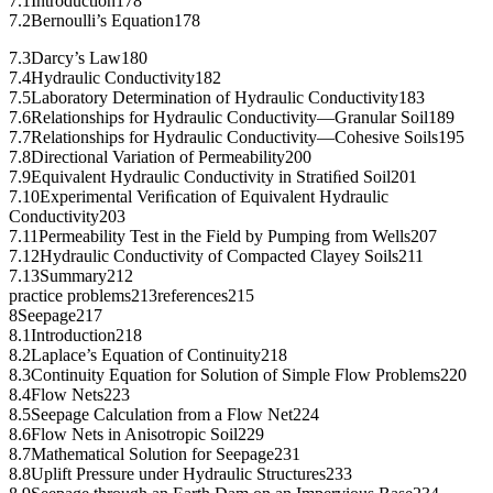
7.1Introduction178
7.2Bernoulli’s Equation178
7.3Darcy’s Law180
7.4Hydraulic Conductivity182
7.5Laboratory Determination of Hydraulic Conductivity183
7.6Relationships for Hydraulic Conductivity—Granular Soil189
7.7Relationships for Hydraulic Conductivity—Cohesive Soils195
7.8Directional Variation of Permeability200
7.9Equivalent Hydraulic Conductivity in Stratiﬁed Soil201
7.10Experimental Veriﬁcation of Equivalent Hydraulic
Conductivity203
7.11Permeability Test in the Field by Pumping from Wells207
7.12Hydraulic Conductivity of Compacted Clayey Soils211
7.13Summary212
practice problems213references215
8Seepage217
8.1Introduction218
8.2Laplace’s Equation of Continuity218
8.3Continuity Equation for Solution of Simple Flow Problems220
8.4Flow Nets223
8.5Seepage Calculation from a Flow Net224
8.6Flow Nets in Anisotropic Soil229
8.7Mathematical Solution for Seepage231
8.8Uplift Pressure under Hydraulic Structures233