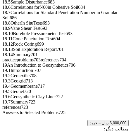
18.5Sample Disturbance683
18.6Correlations forN60in Cohesive Soil684
18.7Correlations for Standard Penetration Number in Granular
Soil686
18.8OtherIn SituTests693
18.9Vane Shear Test693
18.10Borehole Pressuremeter Test693
18.11Cone Penetration Test694
18.12Rock Coring699
18.13Soil Exploration Report701
18.14Summary701
practiceproblems703references704
19An Introduction to Geosynthetics706
19.1Introduction 707
19.2Geotextile708
19.3Geogrid713
19.4Geomembrane717
19.5Geonet720
19.6Geosynthetic Clay Liner722
19.7Summary723
references723
Answers to Selected Problems725
6,000,000 ریال – خرید
مطالب دیگر: