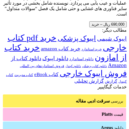
عملیات و عیب یابی می پردازد. نویسنده شامل بخشی در مورد تأثیر
سایر فناوری های غشایی و حتی شامل یک فصل “سوالات متداول”
است.
690,000 ریال – خرید
مطالب دیگر:
خرید pdf کتاب
ایبوک پزشکی
ایبوک شیمی
خارجی
خرید کتاب
خرید کتاب amazon
خرید استاندارد
از امازون
دانلود ایبوک
دانلود کتاب از
دانلود استاندارد
Amazon
فروش استانداردهای بین المللی
دانلود کتاب پزشکی
دانلود کیندل
فروش ایبوک خارجی
کتاب eBook
کتاب مدیریت
کتاب
گزارش تحلیلی
گزارش
کیندل
خدمات گیگاپیپر
سرقت ادبی مقاله
بررسی
Platts
قیمت
Argus
دانلود