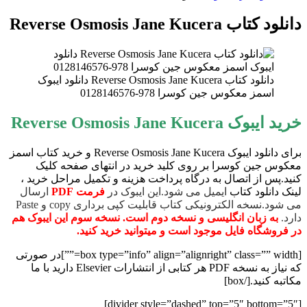
دانلود کتاب Reverse Osmosis Jane Kucera
دانلود کتاب Reverse Osmosis Jane Kucera دانلود ایبوک
اسمز معکوس جین کوسرا 978-0128146576
خرید ایبوک Reverse Osmosis Jane Kucera
برای دانلود ایبوک Reverse Osmosis Jane Kucera و خرید کتاب اسمز
معکوس جین کوسرا بر روی کلید خرید در انتهای صفحه کلیک
کنید.پس از اتصال به درگاه پرداخت هزینه و تکمیل مراحل خرید ،
لینک دانلود کتاب
ایمیل می شود.این ایبوک در
فرمت PDF
ارسال
می شود.نسخه الکترونیکی کتاب قابلیت کپی برداری copy و Paste
دارد.
به زبان انگلیسی و نسخه دوم است. نسخه سوم این ایبوک هم
در فروشگاه فایل موجود است و میتوانید خرید کنید.
[box type=”info” align=”alignright” class=”” width=””]در صورتی
که نیاز به نسخه PDF هر کتابی از انتشارات Elsevier دارید با ما
مکاتبه کنید.[/box]
[divider style=”dashed” top=”5″ bottom=”5″]