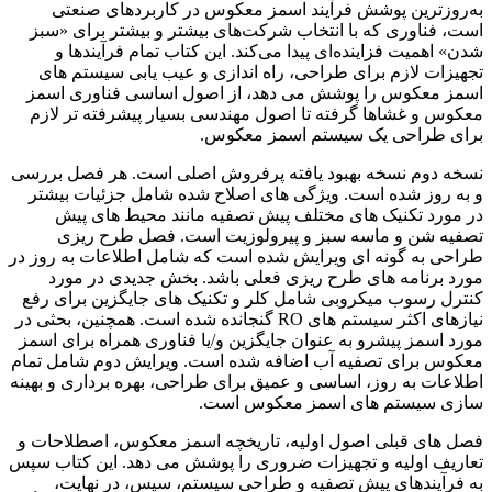
به‌روزترین پوشش فرآیند اسمز معکوس در کاربردهای صنعتی
است، فناوری که با انتخاب شرکت‌های بیشتر و بیشتر برای «سبز
شدن» اهمیت فزاینده‌ای پیدا می‌کند. این کتاب تمام فرآیندها و
تجهیزات لازم برای طراحی، راه اندازی و عیب یابی سیستم های
اسمز معکوس را پوشش می دهد، از اصول اساسی فناوری اسمز
معکوس و غشاها گرفته تا اصول مهندسی بسیار پیشرفته تر لازم
برای طراحی یک سیستم اسمز معکوس.
نسخه دوم نسخه بهبود یافته پرفروش اصلی است. هر فصل بررسی
و به روز شده است. ویژگی های اصلاح شده شامل جزئیات بیشتر
در مورد تکنیک های مختلف پیش تصفیه مانند محیط های پیش
تصفیه شن و ماسه سبز و پیرولوزیت است. فصل طرح ریزی
طراحی به گونه ای ویرایش شده است که شامل اطلاعات به روز در
مورد برنامه های طرح ریزی فعلی باشد. بخش جدیدی در مورد
کنترل رسوب میکروبی شامل کلر و تکنیک های جایگزین برای رفع
نیازهای اکثر سیستم های RO گنجانده شده است. همچنین، بحثی در
مورد اسمز پیشرو به عنوان جایگزین و/یا فناوری همراه برای اسمز
معکوس برای تصفیه آب اضافه شده است. ویرایش دوم شامل تمام
اطلاعات به روز، اساسی و عمیق برای طراحی، بهره برداری و بهینه
سازی سیستم های اسمز معکوس است.
فصل های قبلی اصول اولیه، تاریخچه اسمز معکوس، اصطلاحات و
تعاریف اولیه و تجهیزات ضروری را پوشش می دهد. این کتاب سپس
به فرآیندهای پیش تصفیه و طراحی سیستم، سپس، در نهایت،