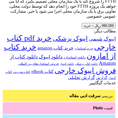
FTTH را شروع کند یا یک سازمان محلی تصمیم بگیرد که آیا می
خواهد یک پروژه FTTH خود را انجام دهد که توسط دولت محلی،
تعاونی برق یا یک سازمان محلی اجرا می شود یا خیر. مشارکت
عمومی خصوصی
990,000 ریال – خرید
مطالب دیگر:
خرید pdf کتاب
ایبوک پزشکی
ایبوک شیمی
خارجی
خرید کتاب
خرید کتاب amazon
خرید استاندارد
از امازون
دانلود ایبوک
دانلود کتاب از
دانلود استاندارد
Amazon
فروش استانداردهای بین المللی
دانلود کتاب پزشکی
دانلود کیندل
فروش ایبوک خارجی
کتاب eBook
کتاب مدیریت
کتاب
گزارش تحلیلی
گزارش
کیندل
خدمات گیگاپیپر
سرقت ادبی مقاله
بررسی
Platts
قیمت