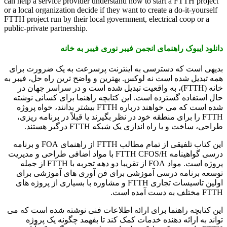
can help a service provider understand how to start a FTTH project
or a local organization decide if they want to create a do-it-yourself
FTTH project run by their local government, electrical coop or a
public-private partnership.
دانلود ایبوک راهنمای انجمن فیبر نوری فیبر به خانه
بدیهی است که دسترسی به اینترنت پرسرعت به یک ضرورت برای
همه تبدیل شده است نه لوکس. بهترین و واضح ترین راه حل، فیبر به
خانه (FTTH)، به واقعیت تبدیل شده است و در سراسر جهان در
حال استفاده گسترده است. این کتابچه راهنما برای کسانی نوشته
شده است که می خواهند درباره FTTH بیشتر بدانند، خواه پروژه
FTTH را برای منطقه خود در نظر بگیرند یا قبلاً در برنامه ریزی،
طراحی، ساخت و یا راه اندازی یک شبکه FTTH درگیر هستند.
این کتاب تلفیقی از تمام مطالب FTTH از راهنمای FOA و برنامه
درسی گواهینامه FTTH CFOS/H با مواد اضافی طراحی و مدیریت
پروژه است. مواد FOA از تقریبا دو دهه تجربه با FTTH از جمله
توسعه برنامه درسی آموزشی برای فن آوری های آموزشی برای
اولین تاسیسات تجاری FTTH و مشاوره با بسیاری از پروژه های
FTTH مختلف به دست آمده است.
این کتابچه راهنما برای ارائه اطلاعات فنی نوشته شده است که می
تواند به ارائه دهنده خدمات کمک کند تا بفهمد چگونه یک پروژه