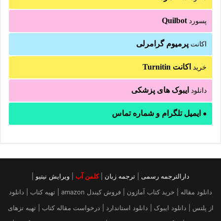
Quilbot
پسورد
پرمیوم گرامرلی
اکانت
اکانت Turnitin
خرید
ایبوک های پزشکی
دانلود
ایمیل تلگرام و شماره تماس
●
دارالترجمه رسمی
|
ترجمه زبان
|
کلمن آب
|
ویرایش نیتیو
|
دانلود مقاله | خرید کتاب آمازون | فروش کیندل amazon | تهیه کتاب | دانلود
از پلتس | دانلود ایبوک | دانلود استاندارد | درخواست مقاله کتاب | تهیه تزهای