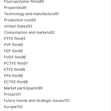
Fluoropolymer films89
Properties91
Technology and manufacture91
Production cost92
United States93
Consumption and markets93
PTFE film93
PVF film95
FEP film96
PVDF film96
PCTFE film97
ETFE film98
PFA film98
ECTFE film98
Market participants99
Prices101
Future trends and strategic issues101
Europe102