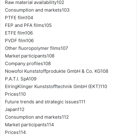
Raw material availability102
Consumption and markets103
PTFE film104
FEP and PFA films105
ETFE film106
PVDF film106
Other fluoropolymer films107
Market participants108
Company profiles108
Nowofol Kunststoffprodukte GmbH & Co. KG108
P.A.T.I. SpA109
ElringKlinger Kunststofftechnik GmbH (EKT)110
Prices110
Future trends and strategic issues111
Japan112
Consumption and markets112
Market participants114
Prices114