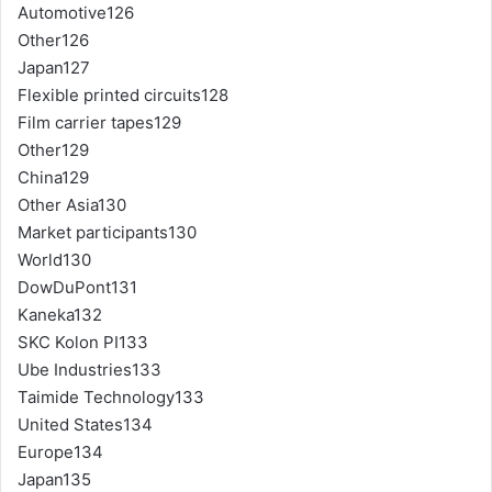
Automotive126
Other126
Japan127
Flexible printed circuits128
Film carrier tapes129
Other129
China129
Other Asia130
Market participants130
World130
DowDuPont131
Kaneka132
SKC Kolon PI133
Ube Industries133
Taimide Technology133
United States134
Europe134
Japan135