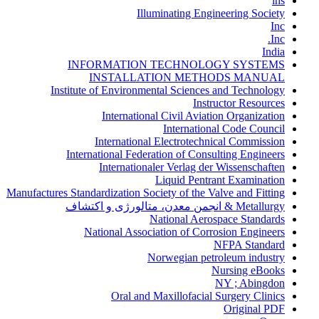
ihs
Illuminating Engineering Society
Inc
Inc.
India
INFORMATION TECHNOLOGY SYSTEMS
INSTALLATION METHODS MANUAL
Institute of Environmental Sciences and Technology
Instructor Resources
International Civil Aviation Organization
International Code Council
International Electrotechnical Commission
International Federation of Consulting Engineers
Internationaler Verlag der Wissenschaften
Liquid Pentrant Examination
Manufactures Standardization Society of the Valve and Fitting
Metallurgy & انجمن معدن، متالورژی و اکتشاف
National Aerospace Standards
National Association of Corrosion Engineers
NFPA Standard
Norwegian petroleum industry
Nursing eBooks
NY ; Abingdon
Oral and Maxillofacial Surgery Clinics
Original PDF