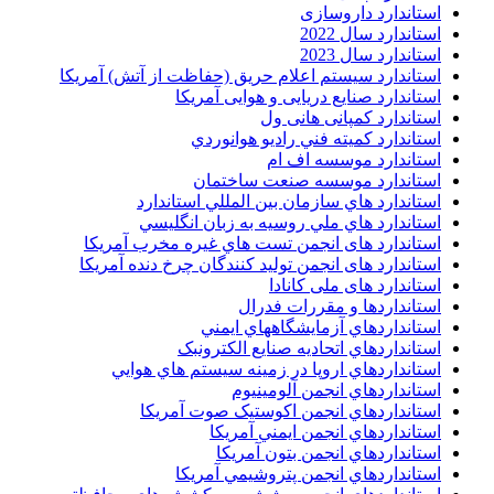
استاندارد داروسازی
استاندارد سال 2022
استاندارد سال 2023
استاندارد سیستم اعلام حریق (حفاظت از آتش) آمریکا
استاندارد صنایع دریایی و هوایی آمریکا
استاندارد کمپانی هانی ول
استاندارد کميته فني راديو هوانوردي
استاندارد موسسه اف ام
استاندارد موسسه صنعت ساختمان
استاندارد هاي سازمان بين المللي استاندارد
استاندارد هاي ملي روسيه به زبان انگليسي
استاندارد های انجمن تست هاي غيره مخرب آمريکا
استاندارد های انجمن توليد کنندگان چرخ دنده آمريکا
استاندارد های ملی کانادا
استانداردها و مقررات فدرال
استانداردهاي آزمايشگاههاي ايمني
استانداردهاي اتحاديه صنايع الکترونبک
استانداردهاي اروپا در زمينه سيستم هاي هوايي
استانداردهاي انجمن آلومينيوم
استانداردهاي انجمن اکوستيک صوت آمريکا
استانداردهاي انجمن ايمني آمريکا
استانداردهاي انجمن بتون آمريکا
استانداردهاي انجمن پتروشيمي آمريکا