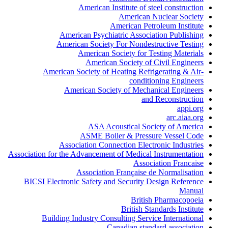
American Institute of steel construction
American Nuclear Society
American Petroleum Institute
American Psychiatric Association Publishing
American Society For Nondestructive Testing
American Society for Testing Materials
American Society of Civil Engineers
American Society of Heating Refrigerating & Air-
conditioning Engineers
American Society of Mechanical Engineers
and Reconstruction
appi.org
arc.aiaa.org
ASA Acoustical Society of America
ASME Boiler & Pressure Vessel Code
Association Connection Electronic Industries
Association for the Advancement of Medical Instrumentation
Association Francaise
Association Française de Normalisation
BICSI Electronic Safety and Security Design Reference
Manual
British Pharmacopoeia
British Standards Institute
Building Industry Consulting Service International
Canadian standard association