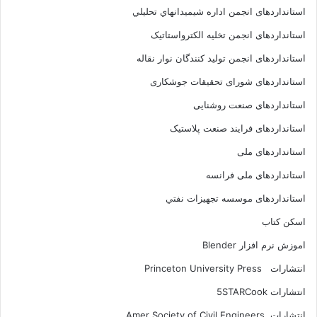
استانداردهای انجمن اداره شيميدانهاي تحليلي
استانداردهای انجمن تخليه الکترواستاتيک
استانداردهای انجمن توليد کنندگان نوار نقاله
استانداردهای شورای تحقیقات جوشکاری
استانداردهای صنعت روشنایی
استانداردهای فرايند صنعت پلاستيک
استانداردهای ملی
استانداردهای ملی فرانسه
استانداردهای موسسه تجهيزات نفتي
اسکن کتاب
اموزش نرم افزار Blender
انتشارات Princeton University Press
انتشارات ‎ 5STARCook
انتشارات Amer Society of Civil Engineers