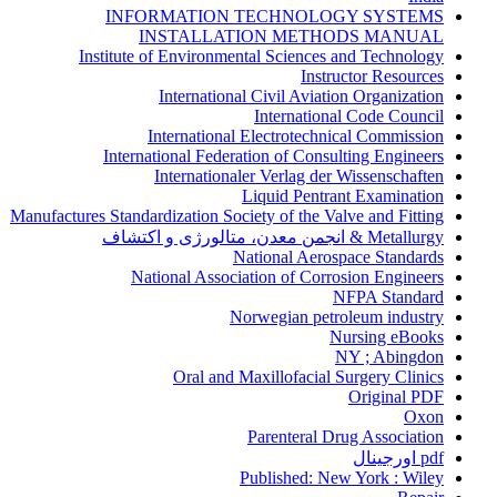
INFORMATION TECHNOLOGY SYSTEMS
INSTALLATION METHODS MANUAL
Institute of Environmental Sciences and Technology
Instructor Resources
International Civil Aviation Organization
International Code Council
International Electrotechnical Commission
International Federation of Consulting Engineers
Internationaler Verlag der Wissenschaften
Liquid Pentrant Examination
Manufactures Standardization Society of the Valve and Fitting
Metallurgy & انجمن معدن، متالورژی و اکتشاف
National Aerospace Standards
National Association of Corrosion Engineers
NFPA Standard
Norwegian petroleum industry
Nursing eBooks
NY ; Abingdon
Oral and Maxillofacial Surgery Clinics
Original PDF
Oxon
Parenteral Drug Association
pdf اورجینال
Published: New York : Wiley