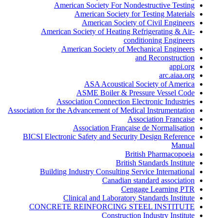
American Society For Nondestructive Testing
American Society for Testing Materials
American Society of Civil Engineers
American Society of Heating Refrigerating & Air-
conditioning Engineers
American Society of Mechanical Engineers
and Reconstruction
appi.org
arc.aiaa.org
ASA Acoustical Society of America
ASME Boiler & Pressure Vessel Code
Association Connection Electronic Industries
Association for the Advancement of Medical Instrumentation
Association Francaise
Association Française de Normalisation
BICSI Electronic Safety and Security Design Reference
Manual
British Pharmacopoeia
British Standards Institute
Building Industry Consulting Service International
Canadian standard association
Cengage Learning PTR
Clinical and Laboratory Standards Institute
CONCRETE REINFORCING STEEL INSTITUTE
Construction Industry Institute