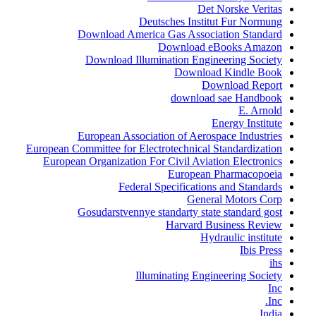
Det Norske Veritas
Deutsches Institut Fur Normung
Download America Gas Association Standard
Download eBooks Amazon
Download Illumination Engineering Society
Download Kindle Book
Download Report
download sae Handbook
E. Arnold
Energy Institute
European Association of Aerospace Industries
European Committee for Electrotechnical Standardization
European Organization For Civil Aviation Electronics
European Pharmacopoeia
Federal Specifications and Standards
General Motors Corp
Gosudarstvennye standarty state standard gost
Harvard Business Review
Hydraulic institute
Ibis Press
ihs
Illuminating Engineering Society
Inc
Inc.
India