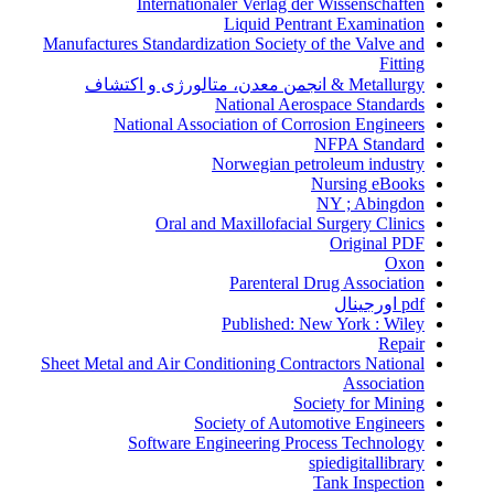
Internationaler Verlag der Wissenschaften
Liquid Pentrant Examination
Manufactures Standardization Society of the Valve and
Fitting
Metallurgy & انجمن معدن، متالورژی و اکتشاف
National Aerospace Standards
National Association of Corrosion Engineers
NFPA Standard
Norwegian petroleum industry
Nursing eBooks
NY ; Abingdon
Oral and Maxillofacial Surgery Clinics
Original PDF
Oxon
Parenteral Drug Association
pdf اورجینال
Published: New York : Wiley
Repair
Sheet Metal and Air Conditioning Contractors National
Association
Society for Mining
Society of Automotive Engineers
Software Engineering Process Technology
spiedigitallibrary
Tank Inspection