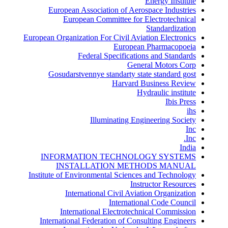
Energy Institute
European Association of Aerospace Industries
European Committee for Electrotechnical
Standardization
European Organization For Civil Aviation Electronics
European Pharmacopoeia
Federal Specifications and Standards
General Motors Corp
Gosudarstvennye standarty state standard gost
Harvard Business Review
Hydraulic institute
Ibis Press
ihs
Illuminating Engineering Society
Inc
Inc.
India
INFORMATION TECHNOLOGY SYSTEMS
INSTALLATION METHODS MANUAL
Institute of Environmental Sciences and Technology
Instructor Resources
International Civil Aviation Organization
International Code Council
International Electrotechnical Commission
International Federation of Consulting Engineers