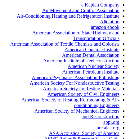
a Kaplan Company
Air Movement and Control Association
Air-Conditioning Heating and Refrigeration Institute
Alteration
amazon ebook
American Association of State Highway and
Transportation Officials
American Association of Textile Chemists and Colorists
American Concrete Institute
American Dental Association
American Institute of steel construction
American Nuclear Society
American Petroleum Institute
American Psychiatric Association Publishing
American Society For Nondestructive Testing
American Society for Testing Materials
American Society of Civil Engineers
American Society of Heating Refrigerating & Air-
conditioning Engineers
American Society of Mechanical Engineers
and Reconstruction
appi.org
arc.aiaa.org
ASA Acoustical Society of America
ASME Boiler & Pressure Vessel Code