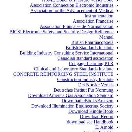
Association Connection Electronic Industries
Association for the Advancement of Medical
Instrumentation
Association Francaise
Association Française de Normalisation
BICSI Electronic Safety and Security Design Reference
Manual
British Pharmacopoeia
British Standards Institute
Building Industry Consulting Service International
Canadian standard association
Cengage Learning PTR
Clinical and Laboratory Standards Institute
CONCRETE REINFORCING STEEL INSTITUTE
Construction Industry Institute
Det Norske Veritas
Deutsches Institut Fur Normung
Download America Gas Association Standard
Download eBooks Amazon
Download Illumination Engineering Society
Download Kindle Book
Download Report
download sae Handbook
E. Arnold