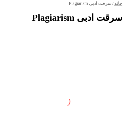
برای
خانه
/
سرقت ادبی Plagiarism
سرقت ادبی Plagiarism
بررسی
AI
مقاله
با
Turnitin
–
تشخیص
هوش
مصنوعی
مقاله
بررسی AI مقاله با Turnitin – تشخیص هوش