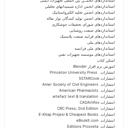
استانداردهای انجمــن بين المللى تجهيزات ايمنى
استانداردهای انجمن اداره شيميدانهاي تحليلي
استانداردهای انجمن تخليه الکترواستاتيک
استانداردهای انجمن توليد کنندگان نوار نقاله
استانداردهای شورای تحقیقات جوشکاری
استانداردهای صنعت روشنایی
استانداردهای فرايند صنعت پلاستيک
استانداردهای ملی
استانداردهای ملی فرانسه
استانداردهای موسسه تجهيزات نفتي
اسکن کتاب
اموزش نرم افزار Blender
انتشارات Princeton University Press
انتشارات ‎ 5STARCook
انتشارات Amer Society of Civil Engineers
انتشارات American Pharmacists
انتشارات artefact text & translation
انتشارات ‎ CADArtifex
انتشارات CRC Press; 2nd Edition
انتشارات E-Kitap Projesi & Cheapest Books
انتشارات eBookIt.com
انتشارات Editions Prosveta