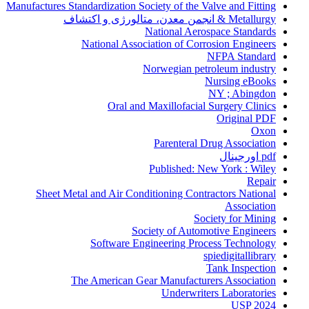
Manufactures Standardization Society of the Valve and Fitting
Metallurgy & انجمن معدن، متالورژی و اکتشاف
National Aerospace Standards
National Association of Corrosion Engineers
NFPA Standard
Norwegian petroleum industry
Nursing eBooks
NY ; Abingdon
Oral and Maxillofacial Surgery Clinics
Original PDF
Oxon
Parenteral Drug Association
pdf اورجینال
Published: New York : Wiley
Repair
Sheet Metal and Air Conditioning Contractors National
Association
Society for Mining
Society of Automotive Engineers
Software Engineering Process Technology
spiedigitallibrary
Tank Inspection
The American Gear Manufacturers Association
Underwriters Laboratories
USP 2024