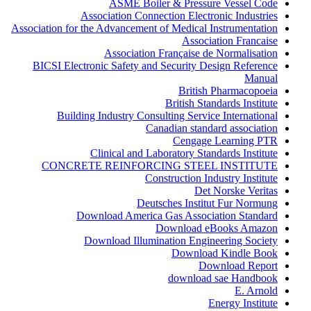
ASME Boiler & Pressure Vessel Code
Association Connection Electronic Industries
Association for the Advancement of Medical Instrumentation
Association Francaise
Association Française de Normalisation
BICSI Electronic Safety and Security Design Reference
Manual
British Pharmacopoeia
British Standards Institute
Building Industry Consulting Service International
Canadian standard association
Cengage Learning PTR
Clinical and Laboratory Standards Institute
CONCRETE REINFORCING STEEL INSTITUTE
Construction Industry Institute
Det Norske Veritas
Deutsches Institut Fur Normung
Download America Gas Association Standard
Download eBooks Amazon
Download Illumination Engineering Society
Download Kindle Book
Download Report
download sae Handbook
E. Arnold
Energy Institute