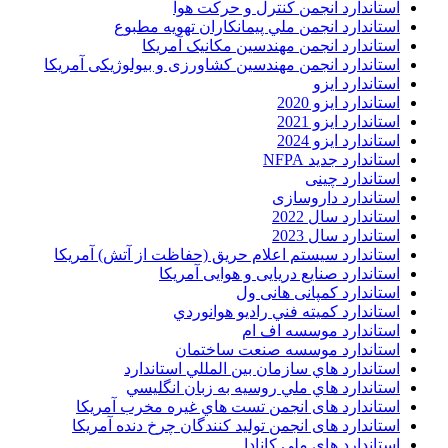
استاندارد انجمن کنترل و حرکت هوا
استاندارد انجمن ملي پيمانکاران تهويه مطبوع
استاندارد انجمن مهندسين مکانيک آمريکا
استاندارد انجمن مهندسین کشاورزی و بیولوژیکی آمریکا
استاندارد ایزو
استاندارد ایزو 2020
استاندارد ایزو 2021
استاندارد ایزو 2024
استاندارد جدید NFPA
استاندارد چینی
استاندارد داروسازی
استاندارد سال 2022
استاندارد سال 2023
استاندارد سیستم اعلام حریق (حفاظت از آتش) آمریکا
استاندارد صنایع دریایی و هوایی آمریکا
استاندارد کمپانی هانی ول
استاندارد کميته فني راديو هوانوردي
استاندارد موسسه اف ام
استاندارد موسسه صنعت ساختمان
استاندارد هاي سازمان بين المللي استاندارد
استاندارد هاي ملي روسيه به زبان انگليسي
استاندارد های انجمن تست هاي غيره مخرب آمريکا
استاندارد های انجمن توليد کنندگان چرخ دنده آمريکا
استاندارد های ملی کانادا