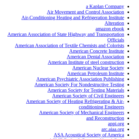
a Kaplan Company
Air Movement and Control Association
Air-Conditioning Heating and Refrigeration Institute
Alteration
amazon ebook
American Association of State Highway and Transportation
Officials
American Association of Textile Chemists and Colorists
American Concrete Institute
American Dental Association
American Institute of steel construction
American Nuclear Society
American Petroleum Institute
American Psychiatric Association Publishing
American Society For Nondestructive Testing
American Society for Testing Materials
American Society of Civil Engineers
American Society of Heating Refrigerating & Air-
conditioning Engineers
American Society of Mechanical Engineers
and Reconstruction
appi.org
arc.aiaa.org
ASA Acoustical Society of America