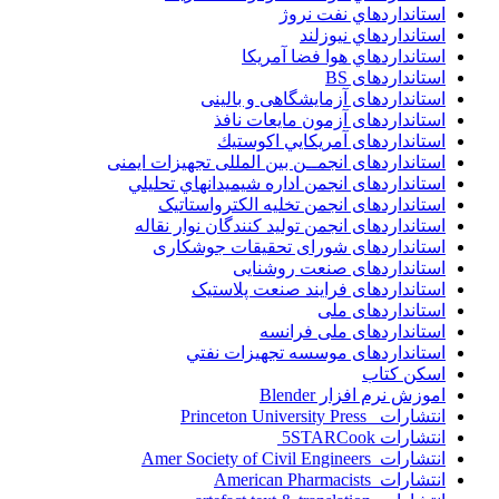
استانداردهاي نفت نروژ
استانداردهاي نيوزلند
استانداردهاي هوا فضا آمريکا
استانداردهای BS
استانداردهای آزمایشگاهی و بالینی
استانداردهای آزمون مایعات نافذ
استانداردهای آمريكايي اكوستيك
استانداردهای انجمــن بين المللى تجهيزات ايمنى
استانداردهای انجمن اداره شيميدانهاي تحليلي
استانداردهای انجمن تخليه الکترواستاتيک
استانداردهای انجمن توليد کنندگان نوار نقاله
استانداردهای شورای تحقیقات جوشکاری
استانداردهای صنعت روشنایی
استانداردهای فرايند صنعت پلاستيک
استانداردهای ملی
استانداردهای ملی فرانسه
استانداردهای موسسه تجهيزات نفتي
اسکن کتاب
اموزش نرم افزار Blender
انتشارات Princeton University Press
انتشارات ‎ 5STARCook
انتشارات Amer Society of Civil Engineers
انتشارات American Pharmacists