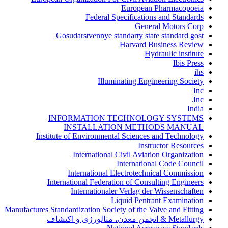
European Pharmacopoeia
Federal Specifications and Standards
General Motors Corp
Gosudarstvennye standarty state standard gost
Harvard Business Review
Hydraulic institute
Ibis Press
ihs
Illuminating Engineering Society
Inc
Inc.
India
INFORMATION TECHNOLOGY SYSTEMS
INSTALLATION METHODS MANUAL
Institute of Environmental Sciences and Technology
Instructor Resources
International Civil Aviation Organization
International Code Council
International Electrotechnical Commission
International Federation of Consulting Engineers
Internationaler Verlag der Wissenschaften
Liquid Pentrant Examination
Manufactures Standardization Society of the Valve and Fitting
Metallurgy & انجمن معدن، متالورژی و اکتشاف