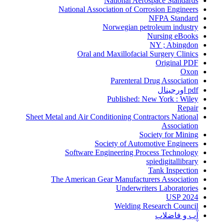
National Aerospace Standards
National Association of Corrosion Engineers
NFPA Standard
Norwegian petroleum industry
Nursing eBooks
NY ; Abingdon
Oral and Maxillofacial Surgery Clinics
Original PDF
Oxon
Parenteral Drug Association
pdf اورجینال
Published: New York : Wiley
Repair
Sheet Metal and Air Conditioning Contractors National
Association
Society for Mining
Society of Automotive Engineers
Software Engineering Process Technology
spiedigitallibrary
Tank Inspection
The American Gear Manufacturers Association
Underwriters Laboratories
USP 2024
Welding Research Council
آب و فاضلاب