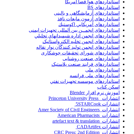
استانداردهاي هوا فضا آمريکا
استانداردهای BS
استانداردهای آزمایشگاهی و بالینی
استانداردهای آزمون مایعات نافذ
استانداردهای آمريكايي اكوستيك
استانداردهای انجمــن بين المللى تجهيزات ايمنى
استانداردهای انجمن اداره شيميدانهاي تحليلي
استانداردهای انجمن تخليه الکترواستاتيک
استانداردهای انجمن توليد کنندگان نوار نقاله
استانداردهای شورای تحقیقات جوشکاری
استانداردهای صنعت روشنایی
استانداردهای فرايند صنعت پلاستيک
استانداردهای ملی
استانداردهای ملی فرانسه
استانداردهای موسسه تجهيزات نفتي
اسکن کتاب
اموزش نرم افزار Blender
انتشارات Princeton University Press
انتشارات ‎ 5STARCook
انتشارات Amer Society of Civil Engineers
انتشارات American Pharmacists
انتشارات artefact text & translation
انتشارات ‎ CADArtifex
انتشارات CRC Press; 2nd Edition