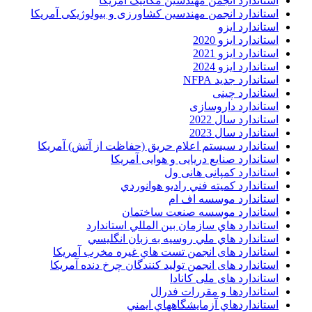
استاندارد انجمن مهندسين مکانيک آمريکا
استاندارد انجمن مهندسین کشاورزی و بیولوژیکی آمریکا
استاندارد ایزو
استاندارد ایزو 2020
استاندارد ایزو 2021
استاندارد ایزو 2024
استاندارد جدید NFPA
استاندارد چینی
استاندارد داروسازی
استاندارد سال 2022
استاندارد سال 2023
استاندارد سیستم اعلام حریق (حفاظت از آتش) آمریکا
استاندارد صنایع دریایی و هوایی آمریکا
استاندارد کمپانی هانی ول
استاندارد کميته فني راديو هوانوردي
استاندارد موسسه اف ام
استاندارد موسسه صنعت ساختمان
استاندارد هاي سازمان بين المللي استاندارد
استاندارد هاي ملي روسيه به زبان انگليسي
استاندارد های انجمن تست هاي غيره مخرب آمريکا
استاندارد های انجمن توليد کنندگان چرخ دنده آمريکا
استاندارد های ملی کانادا
استانداردها و مقررات فدرال
استانداردهاي آزمايشگاههاي ايمني