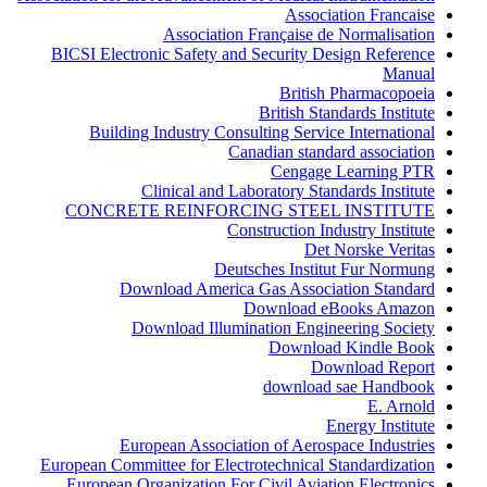
Association Francaise
Association Française de Normalisation
BICSI Electronic Safety and Security Design Reference
Manual
British Pharmacopoeia
British Standards Institute
Building Industry Consulting Service International
Canadian standard association
Cengage Learning PTR
Clinical and Laboratory Standards Institute
CONCRETE REINFORCING STEEL INSTITUTE
Construction Industry Institute
Det Norske Veritas
Deutsches Institut Fur Normung
Download America Gas Association Standard
Download eBooks Amazon
Download Illumination Engineering Society
Download Kindle Book
Download Report
download sae Handbook
E. Arnold
Energy Institute
European Association of Aerospace Industries
European Committee for Electrotechnical Standardization
European Organization For Civil Aviation Electronics