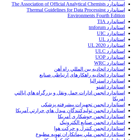
استاندارد The Association of Official Analytical Chemists
استاندارد Thermal Guidelines for Data Processing
Environments Fourth Edition
استاندارد TIA
استاندارد tmforum
استاندارد UIC
استاندارد UL
استاندارد UL 2020
استاندارد ULC
استاندارد UOP
استاندارد WRC
استاندارد اتحاديه بين المللي راه آهن
استاندارد اتحادیه راهکارهای ارتباطی صنایع
استاندارد استرالیا
استاندارد اشتو
استاندارد انجمن ادارات حمل ونقل و بزرگراه هاي ايالتي
امريکا
استاندارد انجمن تجهیزات پیشرفته پزشکی
استاندارد انجمن توليدکنندگان مبدل هاي حرارتي آمريکا
استاندارد انجمن جوشکاری آمریکا
استاندارد انجمن صنايع الکترونيک
استاندارد انجمن کنترل و حرکت هوا
استاندارد انجمن ملي پيمانکاران تهويه مطبوع