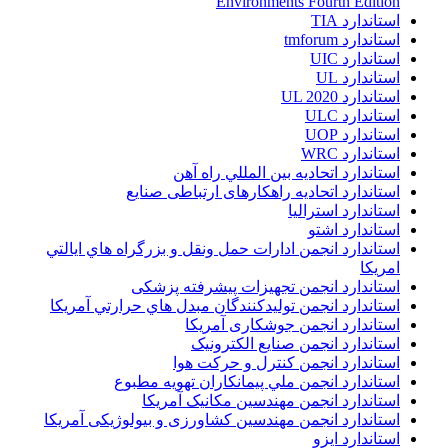
Environments Fourth Edition
استاندارد TIA
استاندارد tmforum
استاندارد UIC
استاندارد UL
استاندارد UL 2020
استاندارد ULC
استاندارد UOP
استاندارد WRC
استاندارد اتحاديه بين المللي راه آهن
استاندارد اتحادیه راهکارهای ارتباطی صنایع
استاندارد استرالیا
استاندارد اشتو
استاندارد انجمن ادارات حمل ونقل و بزرگراه هاي ايالتي
امريکا
استاندارد انجمن تجهیزات پیشرفته پزشکی
استاندارد انجمن توليدکنندگان مبدل هاي حرارتي آمريکا
استاندارد انجمن جوشکاری آمریکا
استاندارد انجمن صنايع الکترونيک
استاندارد انجمن کنترل و حرکت هوا
استاندارد انجمن ملي پيمانکاران تهويه مطبوع
استاندارد انجمن مهندسين مکانيک آمريکا
استاندارد انجمن مهندسین کشاورزی و بیولوژیکی آمریکا
استاندارد ایزو