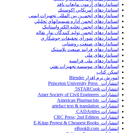
استانداردهای آزمون مایعات نافذ
استانداردهای آمريكايي اكوستيك
استانداردهای انجمــن بين المللى تجهيزات ايمنى
استانداردهای انجمن اداره شيميدانهاي تحليلي
استانداردهای انجمن تخليه الکترواستاتيک
استانداردهای انجمن توليد کنندگان نوار نقاله
استانداردهای شورای تحقیقات جوشکاری
استانداردهای صنعت روشنایی
استانداردهای فرايند صنعت پلاستيک
استانداردهای ملی
استانداردهای ملی فرانسه
استانداردهای موسسه تجهيزات نفتي
اسکن کتاب
اموزش نرم افزار Blender
انتشارات Princeton University Press
انتشارات ‎ 5STARCook
انتشارات Amer Society of Civil Engineers
انتشارات American Pharmacists
انتشارات artefact text & translation
انتشارات ‎ CADArtifex
انتشارات CRC Press; 2nd Edition
انتشارات E-Kitap Projesi & Cheapest Books
انتشارات eBookIt.com