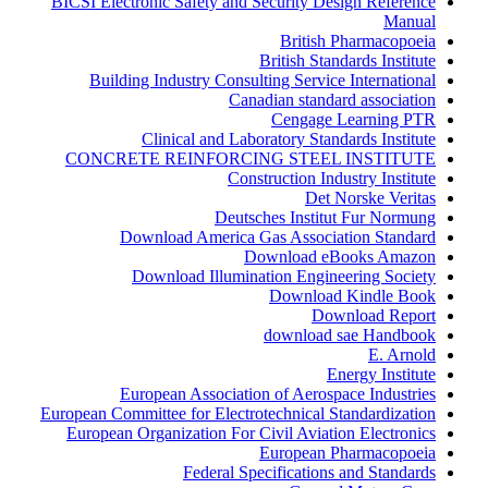
BICSI Electronic Safety and Security Design Reference
Manual
British Pharmacopoeia
British Standards Institute
Building Industry Consulting Service International
Canadian standard association
Cengage Learning PTR
Clinical and Laboratory Standards Institute
CONCRETE REINFORCING STEEL INSTITUTE
Construction Industry Institute
Det Norske Veritas
Deutsches Institut Fur Normung
Download America Gas Association Standard
Download eBooks Amazon
Download Illumination Engineering Society
Download Kindle Book
Download Report
download sae Handbook
E. Arnold
Energy Institute
European Association of Aerospace Industries
European Committee for Electrotechnical Standardization
European Organization For Civil Aviation Electronics
European Pharmacopoeia
Federal Specifications and Standards