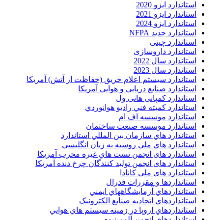
استاندارد ایزو 2020
استاندارد ایزو 2021
استاندارد ایزو 2024
استاندارد جدید NFPA
استاندارد چینی
استاندارد داروسازی
استاندارد سال 2022
استاندارد سال 2023
استاندارد سیستم اعلام حریق (حفاظت از آتش) آمریکا
استاندارد صنایع دریایی و هوایی آمریکا
استاندارد کمپانی هانی ول
استاندارد کميته فني راديو هوانوردي
استاندارد موسسه اف ام
استاندارد موسسه صنعت ساختمان
استاندارد هاي سازمان بين المللي استاندارد
استاندارد هاي ملي روسيه به زبان انگليسي
استاندارد های انجمن تست هاي غيره مخرب آمريکا
استاندارد های انجمن توليد کنندگان چرخ دنده آمريکا
استاندارد های ملی کانادا
استانداردها و مقررات فدرال
استانداردهاي آزمايشگاههاي ايمني
استانداردهاي اتحاديه صنايع الکترونبک
استانداردهاي اروپا در زمينه سيستم هاي هوايي
استانداردهاي انجمن آلومينيوم