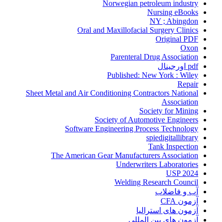
Norwegian petroleum industry
Nursing eBooks
NY ; Abingdon
Oral and Maxillofacial Surgery Clinics
Original PDF
Oxon
Parenteral Drug Association
pdf اورجینال
Published: New York : Wiley
Repair
Sheet Metal and Air Conditioning Contractors National
Association
Society for Mining
Society of Automotive Engineers
Software Engineering Process Technology
spiedigitallibrary
Tank Inspection
The American Gear Manufacturers Association
Underwriters Laboratories
USP 2024
Welding Research Council
آب و فاضلاب
آزمون CFA
آزمون های استرالیا
آزمون های بین المللی