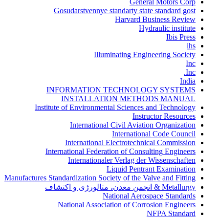
General Motors Corp
Gosudarstvennye standarty state standard gost
Harvard Business Review
Hydraulic institute
Ibis Press
ihs
Illuminating Engineering Society
Inc
Inc.
India
INFORMATION TECHNOLOGY SYSTEMS
INSTALLATION METHODS MANUAL
Institute of Environmental Sciences and Technology
Instructor Resources
International Civil Aviation Organization
International Code Council
International Electrotechnical Commission
International Federation of Consulting Engineers
Internationaler Verlag der Wissenschaften
Liquid Pentrant Examination
Manufactures Standardization Society of the Valve and Fitting
Metallurgy & انجمن معدن، متالورژی و اکتشاف
National Aerospace Standards
National Association of Corrosion Engineers
NFPA Standard