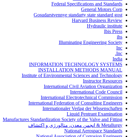
Federal Specifications and Standards
General Motors Corp
Gosudarstvennye standarty state standard gost
Harvard Business Review
Hydraulic institute
Ibis Press
ihs
Illuminating Engineering Society
Inc
Inc.
India
INFORMATION TECHNOLOGY SYSTEMS
INSTALLATION METHODS MANUAL
Institute of Environmental Sciences and Technology
Instructor Resources
International Civil Aviation Organization
International Code Council
International Electrotechnical Commission
International Federation of Consulting Engineers
Internationaler Verlag der Wissenschaften
Liquid Pentrant Examination
Manufactures Standardization Society of the Valve and Fitting
Metallurgy & انجمن معدن، متالورژی و اکتشاف
National Aerospace Standards
National Association of Corrosion Engineers