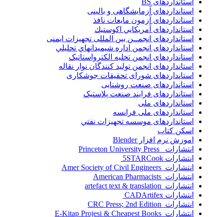
استانداردهای BS
استانداردهای آزمایشگاهی و بالینی
استانداردهای آزمون مایعات نافذ
استانداردهای آمريكايي اكوستيك
استانداردهای انجمــن بين المللى تجهيزات ايمنى
استانداردهای انجمن اداره شيميدانهاي تحليلي
استانداردهای انجمن تخليه الکترواستاتيک
استانداردهای انجمن توليد کنندگان نوار نقاله
استانداردهای شورای تحقیقات جوشکاری
استانداردهای صنعت روشنایی
استانداردهای فرايند صنعت پلاستيک
استانداردهای ملی
استانداردهای ملی فرانسه
استانداردهای موسسه تجهيزات نفتي
اسکن کتاب
اموزش نرم افزار Blender
انتشارات Princeton University Press
انتشارات ‎ 5STARCook
انتشارات Amer Society of Civil Engineers
انتشارات American Pharmacists
انتشارات artefact text & translation
انتشارات ‎ CADArtifex
انتشارات CRC Press; 2nd Edition
انتشارات E-Kitap Projesi & Cheapest Books