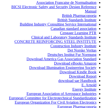
Association Française de Normalisation
BICSI Electronic Safety and Security Design Reference
Manual
British Pharmacopoeia
British Standards Institute
Building Industry Consulting Service International
Canadian standard association
Cengage Learning PTR
Clinical and Laboratory Standards Institute
CONCRETE REINFORCING STEEL INSTITUTE
Construction Industry Institute
Det Norske Veritas
Deutsches Institut Fur Normung
Download America Gas Association Standard
Download eBooks Amazon
Download Illumination Engineering Society
Download Kindle Book
Download Report
download sae Handbook
E. Arnold
Energy Institute
European Association of Aerospace Industries
European Committee for Electrotechnical Standardization
European Organization For Civil Aviation Electronics
European Pharmacopoeia