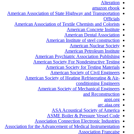
Alteration
amazon ebook
American Association of State Highway and Transportation
Officials
American Association of Textile Chemists and Colorists
American Concrete Institute
American Dental Association
American Institute of steel construction
American Nuclear Society
American Petroleum Institute
American Psychiatric Association Publishing
American Society For Nondestructive Testing
American Society for Testing Materials
American Society of Civil Engineers
American Society of Heating Refrigerating & Air-
conditioning Engineers
American Society of Mechanical Engineers
and Reconstruction
appi.org
arc.aiaa.org
ASA Acoustical Society of America
ASME Boiler & Pressure Vessel Code
Association Connection Electronic Industries
Association for the Advancement of Medical Instrumentation
Association Francaise