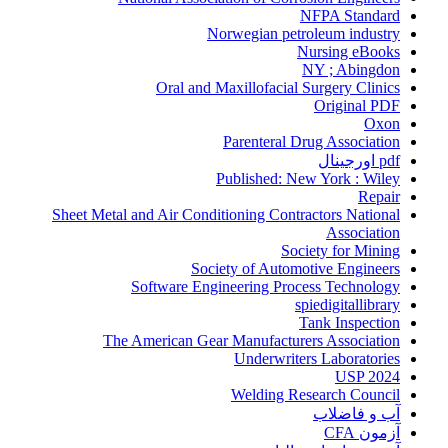
NFPA Standard
Norwegian petroleum industry
Nursing eBooks
NY ; Abingdon
Oral and Maxillofacial Surgery Clinics
Original PDF
Oxon
Parenteral Drug Association
pdf اورجینال
Published: New York : Wiley
Repair
Sheet Metal and Air Conditioning Contractors National
Association
Society for Mining
Society of Automotive Engineers
Software Engineering Process Technology
spiedigitallibrary
Tank Inspection
The American Gear Manufacturers Association
Underwriters Laboratories
USP 2024
Welding Research Council
آب و فاضلاب
آزمون CFA