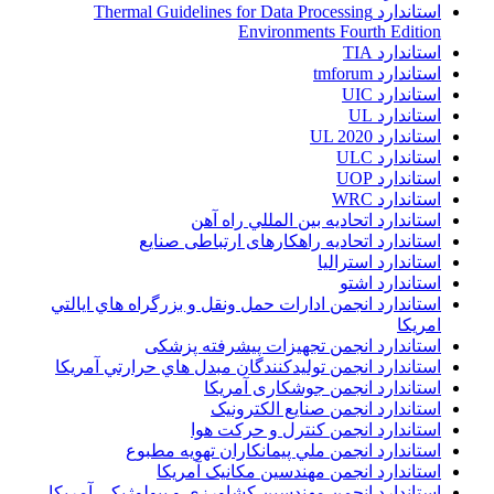
استاندارد Thermal Guidelines for Data Processing
Environments Fourth Edition
استاندارد TIA
استاندارد tmforum
استاندارد UIC
استاندارد UL
استاندارد UL 2020
استاندارد ULC
استاندارد UOP
استاندارد WRC
استاندارد اتحاديه بين المللي راه آهن
استاندارد اتحادیه راهکارهای ارتباطی صنایع
استاندارد استرالیا
استاندارد اشتو
استاندارد انجمن ادارات حمل ونقل و بزرگراه هاي ايالتي
امريکا
استاندارد انجمن تجهیزات پیشرفته پزشکی
استاندارد انجمن توليدکنندگان مبدل هاي حرارتي آمريکا
استاندارد انجمن جوشکاری آمریکا
استاندارد انجمن صنايع الکترونيک
استاندارد انجمن کنترل و حرکت هوا
استاندارد انجمن ملي پيمانکاران تهويه مطبوع
استاندارد انجمن مهندسين مکانيک آمريکا
استاندارد انجمن مهندسین کشاورزی و بیولوژیکی آمریکا