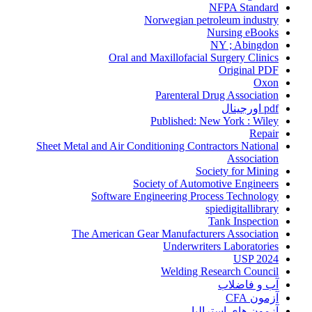
NFPA Standard
Norwegian petroleum industry
Nursing eBooks
NY ; Abingdon
Oral and Maxillofacial Surgery Clinics
Original PDF
Oxon
Parenteral Drug Association
pdf اورجینال
Published: New York : Wiley
Repair
Sheet Metal and Air Conditioning Contractors National
Association
Society for Mining
Society of Automotive Engineers
Software Engineering Process Technology
spiedigitallibrary
Tank Inspection
The American Gear Manufacturers Association
Underwriters Laboratories
USP 2024
Welding Research Council
آب و فاضلاب
آزمون CFA
آزمون های استرالیا