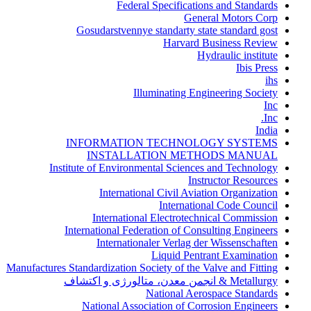
Federal Specifications and Standards
General Motors Corp
Gosudarstvennye standarty state standard gost
Harvard Business Review
Hydraulic institute
Ibis Press
ihs
Illuminating Engineering Society
Inc
Inc.
India
INFORMATION TECHNOLOGY SYSTEMS
INSTALLATION METHODS MANUAL
Institute of Environmental Sciences and Technology
Instructor Resources
International Civil Aviation Organization
International Code Council
International Electrotechnical Commission
International Federation of Consulting Engineers
Internationaler Verlag der Wissenschaften
Liquid Pentrant Examination
Manufactures Standardization Society of the Valve and Fitting
Metallurgy & انجمن معدن، متالورژی و اکتشاف
National Aerospace Standards
National Association of Corrosion Engineers