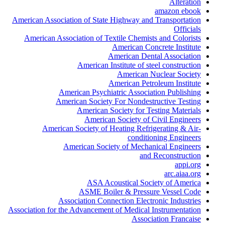
Alteration
amazon ebook
American Association of State Highway and Transportation
Officials
American Association of Textile Chemists and Colorists
American Concrete Institute
American Dental Association
American Institute of steel construction
American Nuclear Society
American Petroleum Institute
American Psychiatric Association Publishing
American Society For Nondestructive Testing
American Society for Testing Materials
American Society of Civil Engineers
American Society of Heating Refrigerating & Air-
conditioning Engineers
American Society of Mechanical Engineers
and Reconstruction
appi.org
arc.aiaa.org
ASA Acoustical Society of America
ASME Boiler & Pressure Vessel Code
Association Connection Electronic Industries
Association for the Advancement of Medical Instrumentation
Association Francaise