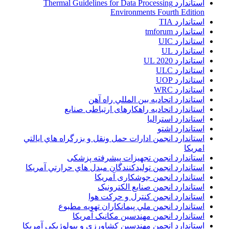
استاندارد Thermal Guidelines for Data Processing
Environments Fourth Edition
استاندارد TIA
استاندارد tmforum
استاندارد UIC
استاندارد UL
استاندارد UL 2020
استاندارد ULC
استاندارد UOP
استاندارد WRC
استاندارد اتحاديه بين المللي راه آهن
استاندارد اتحادیه راهکارهای ارتباطی صنایع
استاندارد استرالیا
استاندارد اشتو
استاندارد انجمن ادارات حمل ونقل و بزرگراه هاي ايالتي
امريکا
استاندارد انجمن تجهیزات پیشرفته پزشکی
استاندارد انجمن توليدکنندگان مبدل هاي حرارتي آمريکا
استاندارد انجمن جوشکاری آمریکا
استاندارد انجمن صنايع الکترونيک
استاندارد انجمن کنترل و حرکت هوا
استاندارد انجمن ملي پيمانکاران تهويه مطبوع
استاندارد انجمن مهندسين مکانيک آمريکا
استاندارد انجمن مهندسین کشاورزی و بیولوژیکی آمریکا