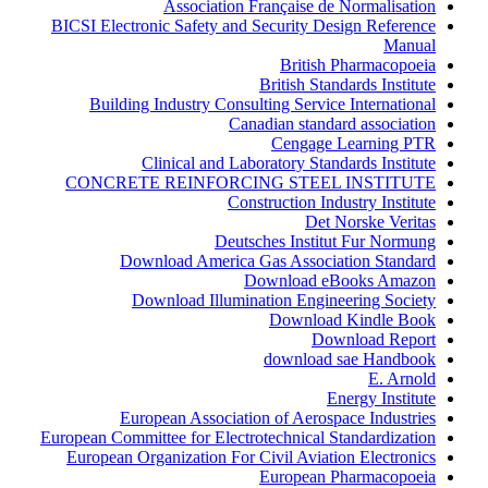
Association Française de Normalisation
BICSI Electronic Safety and Security Design Reference
Manual
British Pharmacopoeia
British Standards Institute
Building Industry Consulting Service International
Canadian standard association
Cengage Learning PTR
Clinical and Laboratory Standards Institute
CONCRETE REINFORCING STEEL INSTITUTE
Construction Industry Institute
Det Norske Veritas
Deutsches Institut Fur Normung
Download America Gas Association Standard
Download eBooks Amazon
Download Illumination Engineering Society
Download Kindle Book
Download Report
download sae Handbook
E. Arnold
Energy Institute
European Association of Aerospace Industries
European Committee for Electrotechnical Standardization
European Organization For Civil Aviation Electronics
European Pharmacopoeia