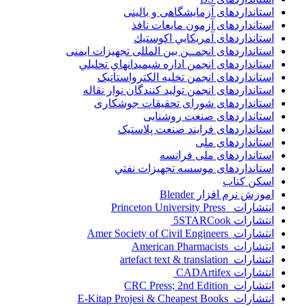
استانداردهای آزمایشگاهی و بالینی
استانداردهای آزمون مایعات نافذ
استانداردهای آمريكايي اكوستيك
استانداردهای انجمــن بين المللى تجهيزات ايمنى
استانداردهای انجمن اداره شيميدانهاي تحليلي
استانداردهای انجمن تخليه الکترواستاتيک
استانداردهای انجمن توليد کنندگان نوار نقاله
استانداردهای شورای تحقیقات جوشکاری
استانداردهای صنعت روشنایی
استانداردهای فرايند صنعت پلاستيک
استانداردهای ملی
استانداردهای ملی فرانسه
استانداردهای موسسه تجهيزات نفتي
اسکن کتاب
اموزش نرم افزار Blender
انتشارات Princeton University Press
انتشارات ‎ 5STARCook
انتشارات Amer Society of Civil Engineers
انتشارات American Pharmacists
انتشارات artefact text & translation
انتشارات ‎ CADArtifex
انتشارات CRC Press; 2nd Edition
انتشارات E-Kitap Projesi & Cheapest Books