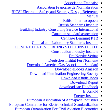
Association Francaise
Association Française de Normalisation
BICSI Electronic Safety and Security Design Reference
Manual
British Pharmacopoeia
British Standards Institute
Building Industry Consulting Service International
Canadian standard association
Cengage Learning PTR
Clinical and Laboratory Standards Institute
CONCRETE REINFORCING STEEL INSTITUTE
Construction Industry Institute
Det Norske Veritas
Deutsches Institut Fur Normung
Download America Gas Association Standard
Download eBooks Amazon
Download Illumination Engineering Society
Download Kindle Book
Download Report
download sae Handbook
E. Arnold
Energy Institute
European Association of Aerospace Industries
European Committee for Electrotechnical Standardization
European Organization For Civil Aviation Electronics