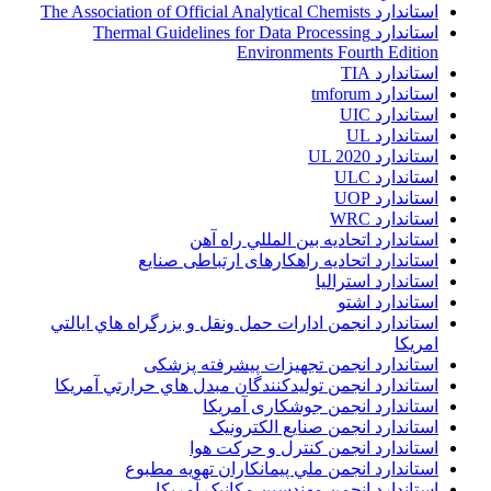
استاندارد The Association of Official Analytical Chemists
استاندارد Thermal Guidelines for Data Processing
Environments Fourth Edition
استاندارد TIA
استاندارد tmforum
استاندارد UIC
استاندارد UL
استاندارد UL 2020
استاندارد ULC
استاندارد UOP
استاندارد WRC
استاندارد اتحاديه بين المللي راه آهن
استاندارد اتحادیه راهکارهای ارتباطی صنایع
استاندارد استرالیا
استاندارد اشتو
استاندارد انجمن ادارات حمل ونقل و بزرگراه هاي ايالتي
امريکا
استاندارد انجمن تجهیزات پیشرفته پزشکی
استاندارد انجمن توليدکنندگان مبدل هاي حرارتي آمريکا
استاندارد انجمن جوشکاری آمریکا
استاندارد انجمن صنايع الکترونيک
استاندارد انجمن کنترل و حرکت هوا
استاندارد انجمن ملي پيمانکاران تهويه مطبوع
استاندارد انجمن مهندسين مکانيک آمريکا