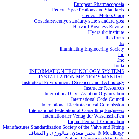
European Pharmacopoeia
Federal Specifications and Standards
General Motors Corp
Gosudarstvennye standarty state standard gost
Harvard Business Review
Hydraulic institute
Ibis Press
ihs
Illuminating Engineering Society
Inc
Inc.
India
INFORMATION TECHNOLOGY SYSTEMS
INSTALLATION METHODS MANUAL
Institute of Environmental Sciences and Technology
Instructor Resources
International Civil Aviation Organization
International Code Council
International Electrotechnical Commission
International Federation of Consulting Engineers
Internationaler Verlag der Wissenschaften
Liquid Pentrant Examination
Manufactures Standardization Society of the Valve and Fitting
Metallurgy & انجمن معدن، متالورژی و اکتشاف
National Aerospace Standards