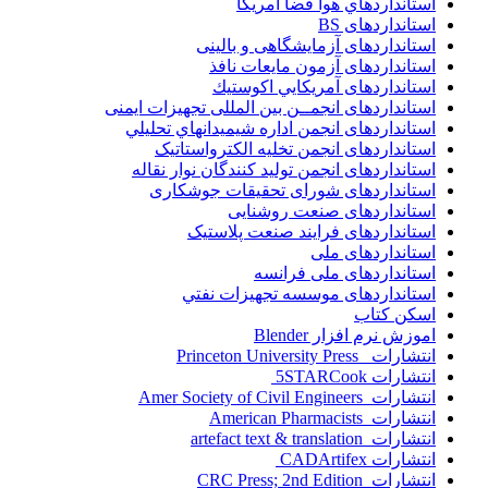
استانداردهاي هوا فضا آمريکا
استانداردهای BS
استانداردهای آزمایشگاهی و بالینی
استانداردهای آزمون مایعات نافذ
استانداردهای آمريكايي اكوستيك
استانداردهای انجمــن بين المللى تجهيزات ايمنى
استانداردهای انجمن اداره شيميدانهاي تحليلي
استانداردهای انجمن تخليه الکترواستاتيک
استانداردهای انجمن توليد کنندگان نوار نقاله
استانداردهای شورای تحقیقات جوشکاری
استانداردهای صنعت روشنایی
استانداردهای فرايند صنعت پلاستيک
استانداردهای ملی
استانداردهای ملی فرانسه
استانداردهای موسسه تجهيزات نفتي
اسکن کتاب
اموزش نرم افزار Blender
انتشارات Princeton University Press
انتشارات ‎ 5STARCook
انتشارات Amer Society of Civil Engineers
انتشارات American Pharmacists
انتشارات artefact text & translation
انتشارات ‎ CADArtifex
انتشارات CRC Press; 2nd Edition