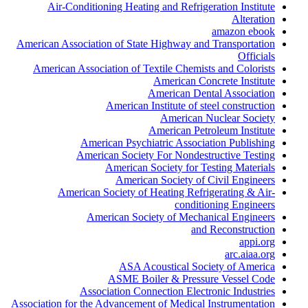
Air-Conditioning Heating and Refrigeration Institute
Alteration
amazon ebook
American Association of State Highway and Transportation
Officials
American Association of Textile Chemists and Colorists
American Concrete Institute
American Dental Association
American Institute of steel construction
American Nuclear Society
American Petroleum Institute
American Psychiatric Association Publishing
American Society For Nondestructive Testing
American Society for Testing Materials
American Society of Civil Engineers
American Society of Heating Refrigerating & Air-
conditioning Engineers
American Society of Mechanical Engineers
and Reconstruction
appi.org
arc.aiaa.org
ASA Acoustical Society of America
ASME Boiler & Pressure Vessel Code
Association Connection Electronic Industries
Association for the Advancement of Medical Instrumentation