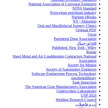
National Association of Corrosion Engineers
NFPA Standard
Norwegian petroleum industry
Nursing eBooks
NY ; Abingdon
Oral and Maxillofacial Surgery Clinics
Original PDF
Oxon
Parenteral Drug Association
pdf اورجینال
Published: New York : Wiley
Repair
Sheet Metal and Air Conditioning Contractors National
Association
Society for Mining
Society of Automotive Engineers
Software Engineering Process Technology
spiedigitallibrary
Tank Inspection
The American Gear Manufacturers Association
Underwriters Laboratories
USP 2024
Welding Research Council
آب و فاضلاب