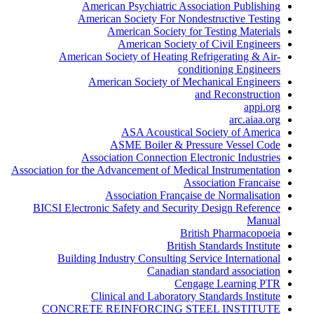
American Psychiatric Association Publishing
American Society For Nondestructive Testing
American Society for Testing Materials
American Society of Civil Engineers
American Society of Heating Refrigerating & Air-
conditioning Engineers
American Society of Mechanical Engineers
and Reconstruction
appi.org
arc.aiaa.org
ASA Acoustical Society of America
ASME Boiler & Pressure Vessel Code
Association Connection Electronic Industries
Association for the Advancement of Medical Instrumentation
Association Francaise
Association Française de Normalisation
BICSI Electronic Safety and Security Design Reference
Manual
British Pharmacopoeia
British Standards Institute
Building Industry Consulting Service International
Canadian standard association
Cengage Learning PTR
Clinical and Laboratory Standards Institute
CONCRETE REINFORCING STEEL INSTITUTE