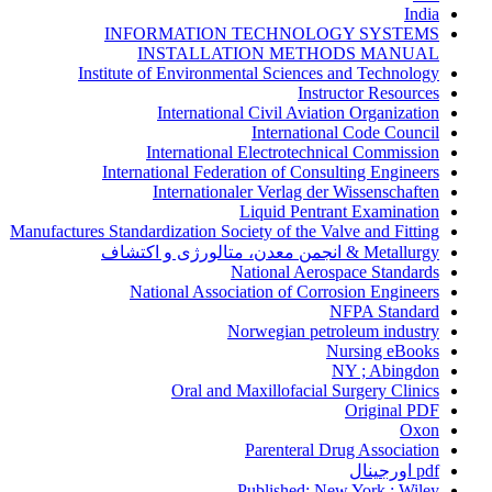
India
INFORMATION TECHNOLOGY SYSTEMS
INSTALLATION METHODS MANUAL
Institute of Environmental Sciences and Technology
Instructor Resources
International Civil Aviation Organization
International Code Council
International Electrotechnical Commission
International Federation of Consulting Engineers
Internationaler Verlag der Wissenschaften
Liquid Pentrant Examination
Manufactures Standardization Society of the Valve and Fitting
Metallurgy & انجمن معدن، متالورژی و اکتشاف
National Aerospace Standards
National Association of Corrosion Engineers
NFPA Standard
Norwegian petroleum industry
Nursing eBooks
NY ; Abingdon
Oral and Maxillofacial Surgery Clinics
Original PDF
Oxon
Parenteral Drug Association
pdf اورجینال
Published: New York : Wiley