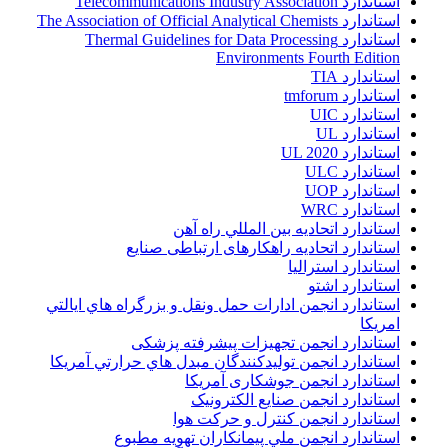
استاندارد Telecommunications Industry Association
استاندارد The Association of Official Analytical Chemists
استاندارد Thermal Guidelines for Data Processing
Environments Fourth Edition
استاندارد TIA
استاندارد tmforum
استاندارد UIC
استاندارد UL
استاندارد UL 2020
استاندارد ULC
استاندارد UOP
استاندارد WRC
استاندارد اتحاديه بين المللي راه آهن
استاندارد اتحادیه راهکارهای ارتباطی صنایع
استاندارد استرالیا
استاندارد اشتو
استاندارد انجمن ادارات حمل ونقل و بزرگراه هاي ايالتي
امريکا
استاندارد انجمن تجهیزات پیشرفته پزشکی
استاندارد انجمن توليدکنندگان مبدل هاي حرارتي آمريکا
استاندارد انجمن جوشکاری آمریکا
استاندارد انجمن صنايع الکترونيک
استاندارد انجمن کنترل و حرکت هوا
استاندارد انجمن ملي پيمانکاران تهويه مطبوع