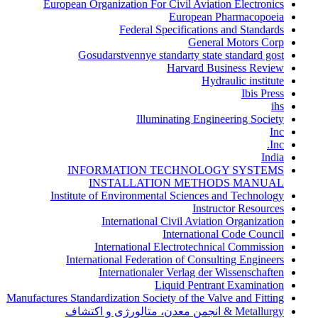
European Organization For Civil Aviation Electronics
European Pharmacopoeia
Federal Specifications and Standards
General Motors Corp
Gosudarstvennye standarty state standard gost
Harvard Business Review
Hydraulic institute
Ibis Press
ihs
Illuminating Engineering Society
Inc
Inc.
India
INFORMATION TECHNOLOGY SYSTEMS
INSTALLATION METHODS MANUAL
Institute of Environmental Sciences and Technology
Instructor Resources
International Civil Aviation Organization
International Code Council
International Electrotechnical Commission
International Federation of Consulting Engineers
Internationaler Verlag der Wissenschaften
Liquid Pentrant Examination
Manufactures Standardization Society of the Valve and Fitting
Metallurgy & انجمن معدن، متالورژی و اکتشاف