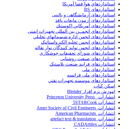
استانداردهاي هوا فضا آمريکا
استانداردهای BS
استانداردهای آزمایشگاهی و بالینی
استانداردهای آزمون مایعات نافذ
استانداردهای آمريكايي اكوستيك
استانداردهای انجمــن بين المللى تجهيزات ايمنى
استانداردهای انجمن اداره شيميدانهاي تحليلي
استانداردهای انجمن تخليه الکترواستاتيک
استانداردهای انجمن توليد کنندگان نوار نقاله
استانداردهای شورای تحقیقات جوشکاری
استانداردهای صنعت روشنایی
استانداردهای فرايند صنعت پلاستيک
استانداردهای ملی
استانداردهای ملی فرانسه
استانداردهای موسسه تجهيزات نفتي
اسکن کتاب
اموزش نرم افزار Blender
انتشارات Princeton University Press
انتشارات ‎ 5STARCook
انتشارات Amer Society of Civil Engineers
انتشارات American Pharmacists
انتشارات artefact text & translation
انتشارات ‎ CADArtifex