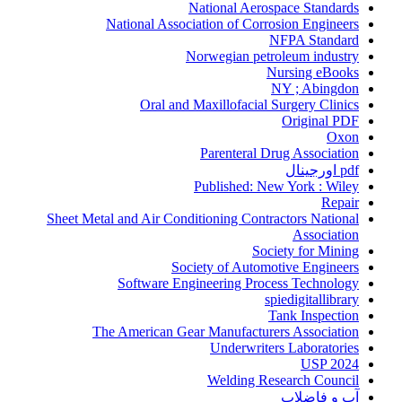
National Aerospace Standards
National Association of Corrosion Engineers
NFPA Standard
Norwegian petroleum industry
Nursing eBooks
NY ; Abingdon
Oral and Maxillofacial Surgery Clinics
Original PDF
Oxon
Parenteral Drug Association
pdf اورجینال
Published: New York : Wiley
Repair
Sheet Metal and Air Conditioning Contractors National
Association
Society for Mining
Society of Automotive Engineers
Software Engineering Process Technology
spiedigitallibrary
Tank Inspection
The American Gear Manufacturers Association
Underwriters Laboratories
USP 2024
Welding Research Council
آب و فاضلاب