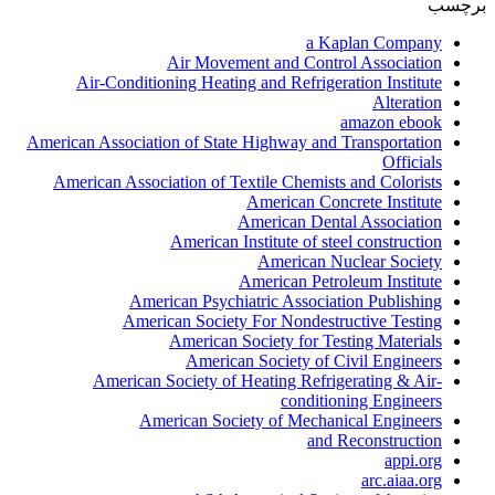
برچسب
a Kaplan Company
Air Movement and Control Association
Air-Conditioning Heating and Refrigeration Institute
Alteration
amazon ebook
American Association of State Highway and Transportation
Officials
American Association of Textile Chemists and Colorists
American Concrete Institute
American Dental Association
American Institute of steel construction
American Nuclear Society
American Petroleum Institute
American Psychiatric Association Publishing
American Society For Nondestructive Testing
American Society for Testing Materials
American Society of Civil Engineers
American Society of Heating Refrigerating & Air-
conditioning Engineers
American Society of Mechanical Engineers
and Reconstruction
appi.org
arc.aiaa.org