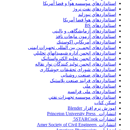
استانداردهاي موسسه هوا و فضا آمريکا
استانداردهاي نفت نروژ
استانداردهاي نيوزلند
استانداردهاي هوا فضا آمريکا
استانداردهای BS
استانداردهای آزمایشگاهی و بالینی
استانداردهای آزمون مایعات نافذ
استانداردهای آمريكايي اكوستيك
استانداردهای انجمــن بين المللى تجهيزات ايمنى
استانداردهای انجمن اداره شيميدانهاي تحليلي
استانداردهای انجمن تخليه الکترواستاتيک
استانداردهای انجمن توليد کنندگان نوار نقاله
استانداردهای شورای تحقیقات جوشکاری
استانداردهای صنعت روشنایی
استانداردهای فرايند صنعت پلاستيک
استانداردهای ملی
استانداردهای ملی فرانسه
استانداردهای موسسه تجهيزات نفتي
اسکن کتاب
اموزش نرم افزار Blender
انتشارات Princeton University Press
انتشارات ‎ 5STARCook
انتشارات Amer Society of Civil Engineers