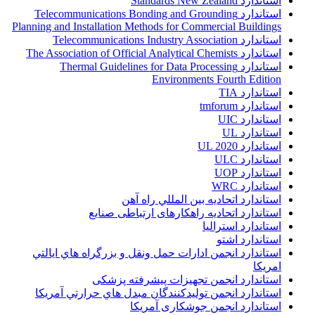
استاندارد Standards New Zealand
استاندارد Telecommunications Bonding and Grounding
Planning and Installation Methods for Commercial Buildings
استاندارد Telecommunications Industry Association
استاندارد The Association of Official Analytical Chemists
استاندارد Thermal Guidelines for Data Processing
Environments Fourth Edition
استاندارد TIA
استاندارد tmforum
استاندارد UIC
استاندارد UL
استاندارد UL 2020
استاندارد ULC
استاندارد UOP
استاندارد WRC
استاندارد اتحاديه بين المللي راه آهن
استاندارد اتحادیه راهکارهای ارتباطی صنایع
استاندارد استرالیا
استاندارد اشتو
استاندارد انجمن ادارات حمل ونقل و بزرگراه هاي ايالتي
امريکا
استاندارد انجمن تجهیزات پیشرفته پزشکی
استاندارد انجمن توليدکنندگان مبدل هاي حرارتي آمريکا
استاندارد انجمن جوشکاری آمریکا