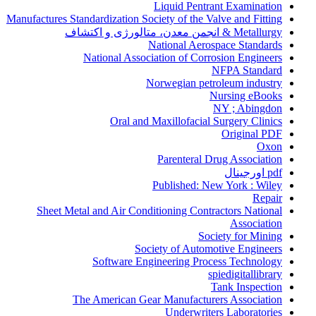
Liquid Pentrant Examination
Manufactures Standardization Society of the Valve and Fitting
Metallurgy & انجمن معدن، متالورژی و اکتشاف
National Aerospace Standards
National Association of Corrosion Engineers
NFPA Standard
Norwegian petroleum industry
Nursing eBooks
NY ; Abingdon
Oral and Maxillofacial Surgery Clinics
Original PDF
Oxon
Parenteral Drug Association
pdf اورجینال
Published: New York : Wiley
Repair
Sheet Metal and Air Conditioning Contractors National
Association
Society for Mining
Society of Automotive Engineers
Software Engineering Process Technology
spiedigitallibrary
Tank Inspection
The American Gear Manufacturers Association
Underwriters Laboratories