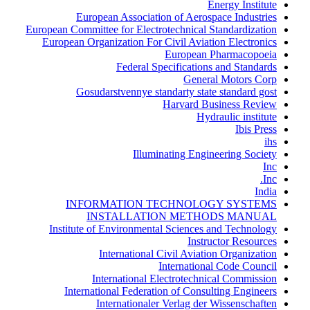
Energy Institute
European Association of Aerospace Industries
European Committee for Electrotechnical Standardization
European Organization For Civil Aviation Electronics
European Pharmacopoeia
Federal Specifications and Standards
General Motors Corp
Gosudarstvennye standarty state standard gost
Harvard Business Review
Hydraulic institute
Ibis Press
ihs
Illuminating Engineering Society
Inc
Inc.
India
INFORMATION TECHNOLOGY SYSTEMS
INSTALLATION METHODS MANUAL
Institute of Environmental Sciences and Technology
Instructor Resources
International Civil Aviation Organization
International Code Council
International Electrotechnical Commission
International Federation of Consulting Engineers
Internationaler Verlag der Wissenschaften