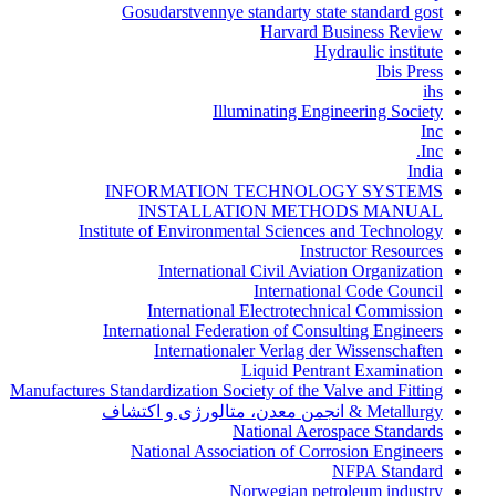
Gosudarstvennye standarty state standard gost
Harvard Business Review
Hydraulic institute
Ibis Press
ihs
Illuminating Engineering Society
Inc
Inc.
India
INFORMATION TECHNOLOGY SYSTEMS
INSTALLATION METHODS MANUAL
Institute of Environmental Sciences and Technology
Instructor Resources
International Civil Aviation Organization
International Code Council
International Electrotechnical Commission
International Federation of Consulting Engineers
Internationaler Verlag der Wissenschaften
Liquid Pentrant Examination
Manufactures Standardization Society of the Valve and Fitting
Metallurgy & انجمن معدن، متالورژی و اکتشاف
National Aerospace Standards
National Association of Corrosion Engineers
NFPA Standard
Norwegian petroleum industry