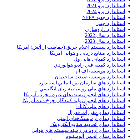
استاندارد ایزو 2021
استاندارد ایزو 2024
استاندارد جدید NFPA
استاندارد چینی
استاندارد داروسازی
استاندارد سال 2022
استاندارد سال 2023
استاندارد سیستم اعلام حریق (حفاظت از آتش) آمریکا
استاندارد صنایع دریایی و هوایی آمریکا
استاندارد کمپانی هانی ول
استاندارد کميته فني راديو هوانوردي
استاندارد موسسه اف ام
استاندارد موسسه صنعت ساختمان
استاندارد هاي سازمان بين المللي استاندارد
استاندارد هاي ملي روسيه به زبان انگليسي
استاندارد های انجمن تست هاي غيره مخرب آمريکا
استاندارد های انجمن توليد کنندگان چرخ دنده آمريکا
استاندارد های ملی کانادا
استانداردها و مقررات فدرال
استانداردهاي آزمايشگاههاي ايمني
استانداردهاي اتحاديه صنايع الکترونبک
استانداردهاي اروپا در زمينه سيستم هاي هوايي
استانداردهاي انجمن آلومينيوم