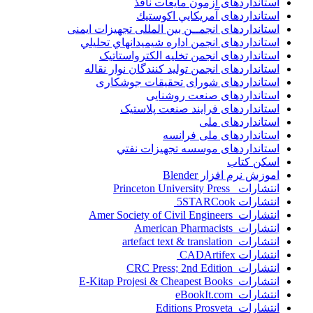
استانداردهای آزمون مایعات نافذ
استانداردهای آمريكايي اكوستيك
استانداردهای انجمــن بين المللى تجهيزات ايمنى
استانداردهای انجمن اداره شيميدانهاي تحليلي
استانداردهای انجمن تخليه الکترواستاتيک
استانداردهای انجمن توليد کنندگان نوار نقاله
استانداردهای شورای تحقیقات جوشکاری
استانداردهای صنعت روشنایی
استانداردهای فرايند صنعت پلاستيک
استانداردهای ملی
استانداردهای ملی فرانسه
استانداردهای موسسه تجهيزات نفتي
اسکن کتاب
اموزش نرم افزار Blender
انتشارات Princeton University Press
انتشارات ‎ 5STARCook
انتشارات Amer Society of Civil Engineers
انتشارات American Pharmacists
انتشارات artefact text & translation
انتشارات ‎ CADArtifex
انتشارات CRC Press; 2nd Edition
انتشارات E-Kitap Projesi & Cheapest Books
انتشارات eBookIt.com
انتشارات Editions Prosveta