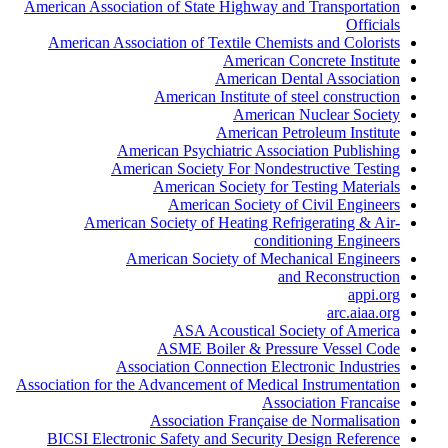
American Association of State Highway and Transportation
Officials
American Association of Textile Chemists and Colorists
American Concrete Institute
American Dental Association
American Institute of steel construction
American Nuclear Society
American Petroleum Institute
American Psychiatric Association Publishing
American Society For Nondestructive Testing
American Society for Testing Materials
American Society of Civil Engineers
American Society of Heating Refrigerating & Air-
conditioning Engineers
American Society of Mechanical Engineers
and Reconstruction
appi.org
arc.aiaa.org
ASA Acoustical Society of America
ASME Boiler & Pressure Vessel Code
Association Connection Electronic Industries
Association for the Advancement of Medical Instrumentation
Association Francaise
Association Française de Normalisation
BICSI Electronic Safety and Security Design Reference