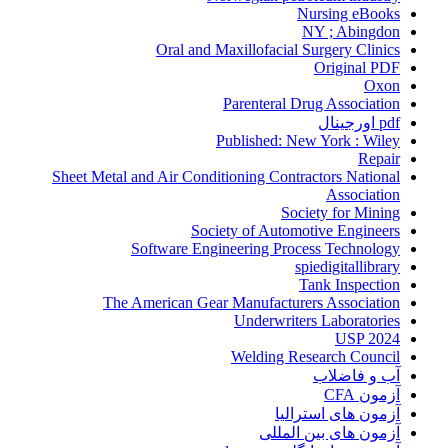
Nursing eBooks
NY ; Abingdon
Oral and Maxillofacial Surgery Clinics
Original PDF
Oxon
Parenteral Drug Association
pdf اورجینال
Published: New York : Wiley
Repair
Sheet Metal and Air Conditioning Contractors National
Association
Society for Mining
Society of Automotive Engineers
Software Engineering Process Technology
spiedigitallibrary
Tank Inspection
The American Gear Manufacturers Association
Underwriters Laboratories
USP 2024
Welding Research Council
آب و فاضلاب
آزمون CFA
آزمون های استرالیا
آزمون های بین المللی