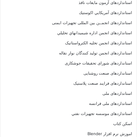
استانداردهای آزمون مایعات نافذ
استانداردهای آمريكايي اكوستيك
استانداردهای انجمــن بين المللى تجهيزات ايمنى
استانداردهای انجمن اداره شيميدانهاي تحليلي
استانداردهای انجمن تخليه الکترواستاتيک
استانداردهای انجمن توليد کنندگان نوار نقاله
استانداردهای شورای تحقیقات جوشکاری
استانداردهای صنعت روشنایی
استانداردهای فرايند صنعت پلاستيک
استانداردهای ملی
استانداردهای ملی فرانسه
استانداردهای موسسه تجهيزات نفتي
اسکن کتاب
اموزش نرم افزار Blender