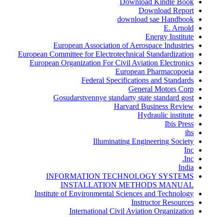
Download Kindle Book
Download Report
download sae Handbook
E. Arnold
Energy Institute
European Association of Aerospace Industries
European Committee for Electrotechnical Standardization
European Organization For Civil Aviation Electronics
European Pharmacopoeia
Federal Specifications and Standards
General Motors Corp
Gosudarstvennye standarty state standard gost
Harvard Business Review
Hydraulic institute
Ibis Press
ihs
Illuminating Engineering Society
Inc
Inc.
India
INFORMATION TECHNOLOGY SYSTEMS
INSTALLATION METHODS MANUAL
Institute of Environmental Sciences and Technology
Instructor Resources
International Civil Aviation Organization