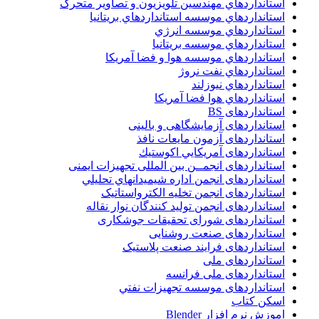
استانداردهاي مهندسين تلويزيون و تصاوير متحرک
استانداردهاي موسسه استانداردهاي بريتانيا
استانداردهاي موسسه انرژي
استانداردهاي موسسه بريتانيا
استانداردهاي موسسه هوا و فضا آمريکا
استانداردهاي نفت نروژ
استانداردهاي نيوزلند
استانداردهاي هوا فضا آمريکا
استانداردهای BS
استانداردهای آزمایشگاهی و بالینی
استانداردهای آزمون مایعات نافذ
استانداردهای آمريكايي اكوستيك
استانداردهای انجمــن بين المللى تجهيزات ايمنى
استانداردهای انجمن اداره شيميدانهاي تحليلي
استانداردهای انجمن تخليه الکترواستاتيک
استانداردهای انجمن توليد کنندگان نوار نقاله
استانداردهای شورای تحقیقات جوشکاری
استانداردهای صنعت روشنایی
استانداردهای فرايند صنعت پلاستيک
استانداردهای ملی
استانداردهای ملی فرانسه
استانداردهای موسسه تجهيزات نفتي
اسکن کتاب
اموزش نرم افزار Blender