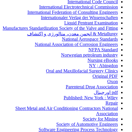
International Code Council
International Electrotechnical Commission
International Federation of Consulting Engineers
Internationaler Verlag der Wissenschaften
Liquid Pentrant Examination
Manufactures Standardization Society of the Valve and Fitting
Metallurgy & انجمن معدن، متالورژی و اکتشاف
National Aerospace Standards
National Association of Corrosion Engineers
NFPA Standard
Norwegian petroleum industry
Nursing eBooks
NY ; Abingdon
Oral and Maxillofacial Surgery Clinics
Original PDF
Oxon
Parenteral Drug Association
pdf اورجینال
Published: New York : Wiley
Repair
Sheet Metal and Air Conditioning Contractors National
Association
Society for Mining
Society of Automotive Engineers
Software Engineering Process Technology