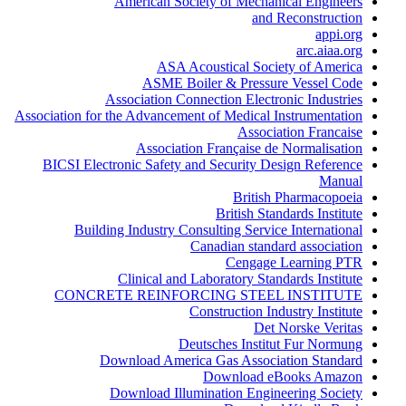
American Society of Mechanical Engineers
and Reconstruction
appi.org
arc.aiaa.org
ASA Acoustical Society of America
ASME Boiler & Pressure Vessel Code
Association Connection Electronic Industries
Association for the Advancement of Medical Instrumentation
Association Francaise
Association Française de Normalisation
BICSI Electronic Safety and Security Design Reference
Manual
British Pharmacopoeia
British Standards Institute
Building Industry Consulting Service International
Canadian standard association
Cengage Learning PTR
Clinical and Laboratory Standards Institute
CONCRETE REINFORCING STEEL INSTITUTE
Construction Industry Institute
Det Norske Veritas
Deutsches Institut Fur Normung
Download America Gas Association Standard
Download eBooks Amazon
Download Illumination Engineering Society