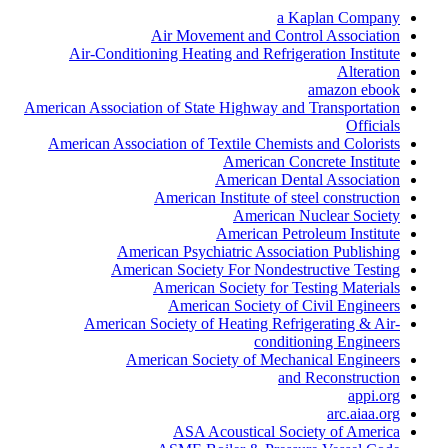
a Kaplan Company
Air Movement and Control Association
Air-Conditioning Heating and Refrigeration Institute
Alteration
amazon ebook
American Association of State Highway and Transportation
Officials
American Association of Textile Chemists and Colorists
American Concrete Institute
American Dental Association
American Institute of steel construction
American Nuclear Society
American Petroleum Institute
American Psychiatric Association Publishing
American Society For Nondestructive Testing
American Society for Testing Materials
American Society of Civil Engineers
American Society of Heating Refrigerating & Air-
conditioning Engineers
American Society of Mechanical Engineers
and Reconstruction
appi.org
arc.aiaa.org
ASA Acoustical Society of America