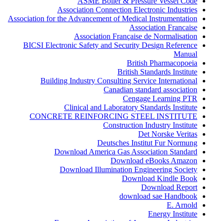
ASME Boiler & Pressure Vessel Code
Association Connection Electronic Industries
Association for the Advancement of Medical Instrumentation
Association Francaise
Association Française de Normalisation
BICSI Electronic Safety and Security Design Reference
Manual
British Pharmacopoeia
British Standards Institute
Building Industry Consulting Service International
Canadian standard association
Cengage Learning PTR
Clinical and Laboratory Standards Institute
CONCRETE REINFORCING STEEL INSTITUTE
Construction Industry Institute
Det Norske Veritas
Deutsches Institut Fur Normung
Download America Gas Association Standard
Download eBooks Amazon
Download Illumination Engineering Society
Download Kindle Book
Download Report
download sae Handbook
E. Arnold
Energy Institute