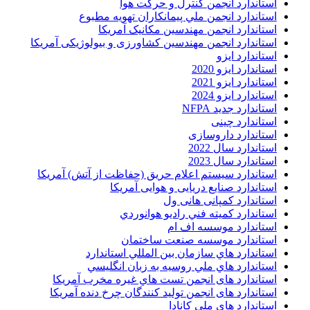
استاندارد انجمن کنترل و حرکت هوا
استاندارد انجمن ملي پيمانکاران تهويه مطبوع
استاندارد انجمن مهندسين مکانيک آمريکا
استاندارد انجمن مهندسین کشاورزی و بیولوژیکی آمریکا
استاندارد ایزو
استاندارد ایزو 2020
استاندارد ایزو 2021
استاندارد ایزو 2024
استاندارد جدید NFPA
استاندارد چینی
استاندارد داروسازی
استاندارد سال 2022
استاندارد سال 2023
استاندارد سیستم اعلام حریق (حفاظت از آتش) آمریکا
استاندارد صنایع دریایی و هوایی آمریکا
استاندارد کمپانی هانی ول
استاندارد کميته فني راديو هوانوردي
استاندارد موسسه اف ام
استاندارد موسسه صنعت ساختمان
استاندارد هاي سازمان بين المللي استاندارد
استاندارد هاي ملي روسيه به زبان انگليسي
استاندارد های انجمن تست هاي غيره مخرب آمريکا
استاندارد های انجمن توليد کنندگان چرخ دنده آمريکا
استاندارد های ملی کانادا