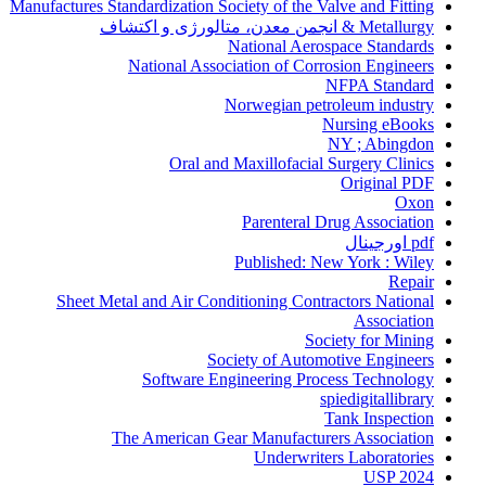
Manufactures Standardization Society of the Valve and Fitting
Metallurgy & انجمن معدن، متالورژی و اکتشاف
National Aerospace Standards
National Association of Corrosion Engineers
NFPA Standard
Norwegian petroleum industry
Nursing eBooks
NY ; Abingdon
Oral and Maxillofacial Surgery Clinics
Original PDF
Oxon
Parenteral Drug Association
pdf اورجینال
Published: New York : Wiley
Repair
Sheet Metal and Air Conditioning Contractors National
Association
Society for Mining
Society of Automotive Engineers
Software Engineering Process Technology
spiedigitallibrary
Tank Inspection
The American Gear Manufacturers Association
Underwriters Laboratories
USP 2024