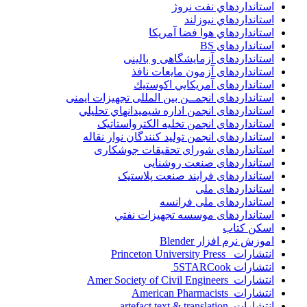
استانداردهاي نفت نروژ
استانداردهاي نيوزلند
استانداردهاي هوا فضا آمريکا
استانداردهای BS
استانداردهای آزمایشگاهی و بالینی
استانداردهای آزمون مایعات نافذ
استانداردهای آمريكايي اكوستيك
استانداردهای انجمــن بين المللى تجهيزات ايمنى
استانداردهای انجمن اداره شيميدانهاي تحليلي
استانداردهای انجمن تخليه الکترواستاتيک
استانداردهای انجمن توليد کنندگان نوار نقاله
استانداردهای شورای تحقیقات جوشکاری
استانداردهای صنعت روشنایی
استانداردهای فرايند صنعت پلاستيک
استانداردهای ملی
استانداردهای ملی فرانسه
استانداردهای موسسه تجهيزات نفتي
اسکن کتاب
اموزش نرم افزار Blender
انتشارات Princeton University Press
انتشارات ‎ 5STARCook
انتشارات Amer Society of Civil Engineers
انتشارات American Pharmacists
انتشارات artefact text & translation