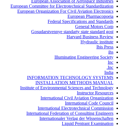
European Association of Aerospace Industries
European Committee for Electrotechnical Standardization
European Organization For Civil Aviation Electronics
European Pharmacopoeia
Federal Specifications and Standards
General Motors Corp
Gosudarstvennye standarty state standard gost
Harvard Business Review
Hydraulic institute
Ibis Press
ihs
Illuminating Engineering Society
Inc
Inc.
India
INFORMATION TECHNOLOGY SYSTEMS
INSTALLATION METHODS MANUAL
Institute of Environmental Sciences and Technology
Instructor Resources
International Civil Aviation Organization
International Code Council
International Electrotechnical Commission
International Federation of Consulting Engineers
Internationaler Verlag der Wissenschaften
Liquid Pentrant Examination