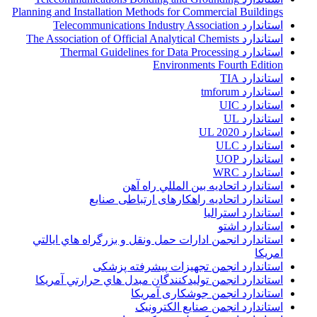
Planning and Installation Methods for Commercial Buildings
استاندارد Telecommunications Industry Association
استاندارد The Association of Official Analytical Chemists
استاندارد Thermal Guidelines for Data Processing
Environments Fourth Edition
استاندارد TIA
استاندارد tmforum
استاندارد UIC
استاندارد UL
استاندارد UL 2020
استاندارد ULC
استاندارد UOP
استاندارد WRC
استاندارد اتحاديه بين المللي راه آهن
استاندارد اتحادیه راهکارهای ارتباطی صنایع
استاندارد استرالیا
استاندارد اشتو
استاندارد انجمن ادارات حمل ونقل و بزرگراه هاي ايالتي
امريکا
استاندارد انجمن تجهیزات پیشرفته پزشکی
استاندارد انجمن توليدکنندگان مبدل هاي حرارتي آمريکا
استاندارد انجمن جوشکاری آمریکا
استاندارد انجمن صنايع الکترونيک