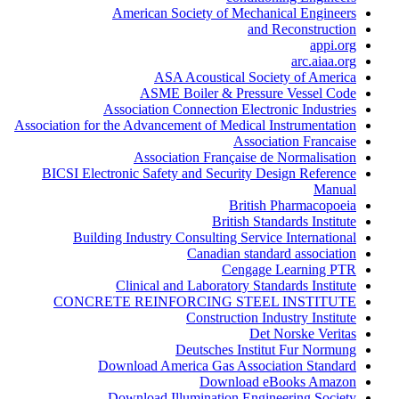
American Society of Mechanical Engineers
and Reconstruction
appi.org
arc.aiaa.org
ASA Acoustical Society of America
ASME Boiler & Pressure Vessel Code
Association Connection Electronic Industries
Association for the Advancement of Medical Instrumentation
Association Francaise
Association Française de Normalisation
BICSI Electronic Safety and Security Design Reference
Manual
British Pharmacopoeia
British Standards Institute
Building Industry Consulting Service International
Canadian standard association
Cengage Learning PTR
Clinical and Laboratory Standards Institute
CONCRETE REINFORCING STEEL INSTITUTE
Construction Industry Institute
Det Norske Veritas
Deutsches Institut Fur Normung
Download America Gas Association Standard
Download eBooks Amazon
Download Illumination Engineering Society