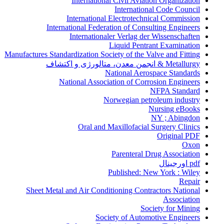
International Civil Aviation Organization
International Code Council
International Electrotechnical Commission
International Federation of Consulting Engineers
Internationaler Verlag der Wissenschaften
Liquid Pentrant Examination
Manufactures Standardization Society of the Valve and Fitting
Metallurgy & انجمن معدن، متالورژی و اکتشاف
National Aerospace Standards
National Association of Corrosion Engineers
NFPA Standard
Norwegian petroleum industry
Nursing eBooks
NY ; Abingdon
Oral and Maxillofacial Surgery Clinics
Original PDF
Oxon
Parenteral Drug Association
pdf اورجینال
Published: New York : Wiley
Repair
Sheet Metal and Air Conditioning Contractors National
Association
Society for Mining
Society of Automotive Engineers