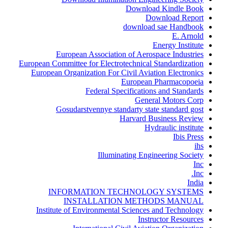
Download Kindle Book
Download Report
download sae Handbook
E. Arnold
Energy Institute
European Association of Aerospace Industries
European Committee for Electrotechnical Standardization
European Organization For Civil Aviation Electronics
European Pharmacopoeia
Federal Specifications and Standards
General Motors Corp
Gosudarstvennye standarty state standard gost
Harvard Business Review
Hydraulic institute
Ibis Press
ihs
Illuminating Engineering Society
Inc
Inc.
India
INFORMATION TECHNOLOGY SYSTEMS
INSTALLATION METHODS MANUAL
Institute of Environmental Sciences and Technology
Instructor Resources