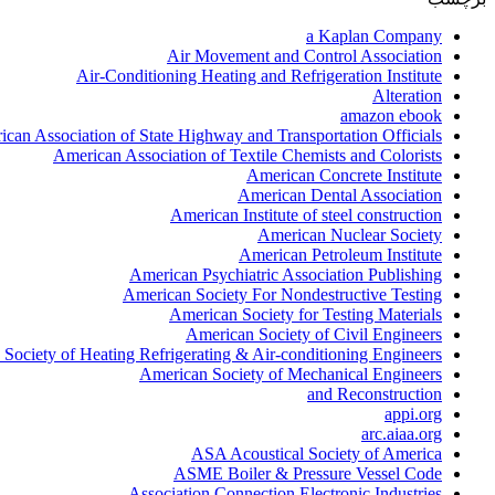
a Kaplan Company
Air Movement and Control Association
Air-Conditioning Heating and Refrigeration Institute
Alteration
amazon ebook
can Association of State Highway and Transportation Officials
American Association of Textile Chemists and Colorists
American Concrete Institute
American Dental Association
American Institute of steel construction
American Nuclear Society
American Petroleum Institute
American Psychiatric Association Publishing
American Society For Nondestructive Testing
American Society for Testing Materials
American Society of Civil Engineers
Society of Heating Refrigerating & Air-conditioning Engineers
American Society of Mechanical Engineers
and Reconstruction
appi.org
arc.aiaa.org
ASA Acoustical Society of America
ASME Boiler & Pressure Vessel Code
Association Connection Electronic Industries