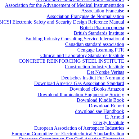
Association for the Advancement of Medical Instrumentation
Association Francaise
Association Française de Normalisation
BICSI Electronic Safety and Security Design Reference Manual
British Pharmacopoeia
British Standards Institute
Building Industry Consulting Service International
Canadian standard association
Cengage Learning PTR
Clinical and Laboratory Standards Institute
CONCRETE REINFORCING STEEL INSTITUTE
Construction Industry Institute
Det Norske Veritas
Deutsches Institut Fur Normung
Download America Gas Association Standard
Download eBooks Amazon
Download Illumination Engineering Society
Download Kindle Book
Download Report
download sae Handbook
E. Arnold
Energy Institute
European Association of Aerospace Industries
European Committee for Electrotechnical Standardization