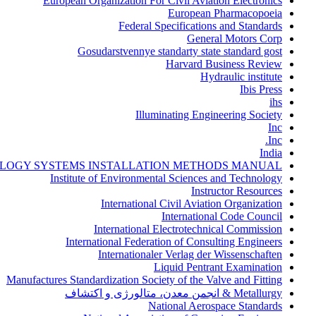
European Organization For Civil Aviation Electronics
European Pharmacopoeia
Federal Specifications and Standards
General Motors Corp
Gosudarstvennye standarty state standard gost
Harvard Business Review
Hydraulic institute
Ibis Press
ihs
Illuminating Engineering Society
Inc
Inc.
India
LOGY SYSTEMS INSTALLATION METHODS MANUAL
Institute of Environmental Sciences and Technology
Instructor Resources
International Civil Aviation Organization
International Code Council
International Electrotechnical Commission
International Federation of Consulting Engineers
Internationaler Verlag der Wissenschaften
Liquid Pentrant Examination
Manufactures Standardization Society of the Valve and Fitting
Metallurgy & انجمن معدن، متالورژی و اکتشاف
National Aerospace Standards