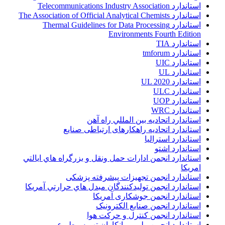
استاندارد Telecommunications Industry Association
استاندارد The Association of Official Analytical Chemists
استاندارد Thermal Guidelines for Data Processing
Environments Fourth Edition
استاندارد TIA
استاندارد tmforum
استاندارد UIC
استاندارد UL
استاندارد UL 2020
استاندارد ULC
استاندارد UOP
استاندارد WRC
استاندارد اتحاديه بين المللي راه آهن
استاندارد اتحادیه راهکارهای ارتباطی صنایع
استاندارد استرالیا
استاندارد اشتو
استاندارد انجمن ادارات حمل ونقل و بزرگراه هاي ايالتي
امريکا
استاندارد انجمن تجهیزات پیشرفته پزشکی
استاندارد انجمن توليدکنندگان مبدل هاي حرارتي آمريکا
استاندارد انجمن جوشکاری آمریکا
استاندارد انجمن صنايع الکترونيک
استاندارد انجمن کنترل و حرکت هوا
استاندارد انجمن ملي پيمانکاران تهويه مطبوع