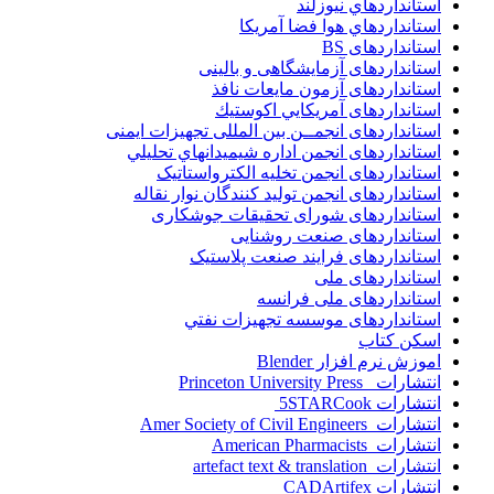
استانداردهاي نيوزلند
استانداردهاي هوا فضا آمريکا
استانداردهای BS
استانداردهای آزمایشگاهی و بالینی
استانداردهای آزمون مایعات نافذ
استانداردهای آمريكايي اكوستيك
استانداردهای انجمــن بين المللى تجهيزات ايمنى
استانداردهای انجمن اداره شيميدانهاي تحليلي
استانداردهای انجمن تخليه الکترواستاتيک
استانداردهای انجمن توليد کنندگان نوار نقاله
استانداردهای شورای تحقیقات جوشکاری
استانداردهای صنعت روشنایی
استانداردهای فرايند صنعت پلاستيک
استانداردهای ملی
استانداردهای ملی فرانسه
استانداردهای موسسه تجهيزات نفتي
اسکن کتاب
اموزش نرم افزار Blender
انتشارات Princeton University Press
انتشارات ‎ 5STARCook
انتشارات Amer Society of Civil Engineers
انتشارات American Pharmacists
انتشارات artefact text & translation
انتشارات ‎ CADArtifex