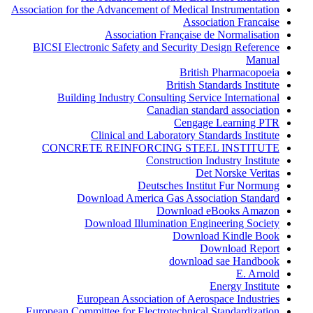
Association for the Advancement of Medical Instrumentation
Association Francaise
Association Française de Normalisation
BICSI Electronic Safety and Security Design Reference
Manual
British Pharmacopoeia
British Standards Institute
Building Industry Consulting Service International
Canadian standard association
Cengage Learning PTR
Clinical and Laboratory Standards Institute
CONCRETE REINFORCING STEEL INSTITUTE
Construction Industry Institute
Det Norske Veritas
Deutsches Institut Fur Normung
Download America Gas Association Standard
Download eBooks Amazon
Download Illumination Engineering Society
Download Kindle Book
Download Report
download sae Handbook
E. Arnold
Energy Institute
European Association of Aerospace Industries
European Committee for Electrotechnical Standardization