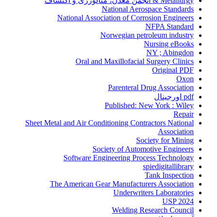
Metallurgy & انجمن معدن، متالورژی و اکتشاف
National Aerospace Standards
National Association of Corrosion Engineers
NFPA Standard
Norwegian petroleum industry
Nursing eBooks
NY ; Abingdon
Oral and Maxillofacial Surgery Clinics
Original PDF
Oxon
Parenteral Drug Association
pdf اورجینال
Published: New York : Wiley
Repair
Sheet Metal and Air Conditioning Contractors National
Association
Society for Mining
Society of Automotive Engineers
Software Engineering Process Technology
spiedigitallibrary
Tank Inspection
The American Gear Manufacturers Association
Underwriters Laboratories
USP 2024
Welding Research Council