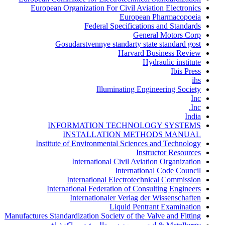
European Organization For Civil Aviation Electronics
European Pharmacopoeia
Federal Specifications and Standards
General Motors Corp
Gosudarstvennye standarty state standard gost
Harvard Business Review
Hydraulic institute
Ibis Press
ihs
Illuminating Engineering Society
Inc
Inc.
India
INFORMATION TECHNOLOGY SYSTEMS
INSTALLATION METHODS MANUAL
Institute of Environmental Sciences and Technology
Instructor Resources
International Civil Aviation Organization
International Code Council
International Electrotechnical Commission
International Federation of Consulting Engineers
Internationaler Verlag der Wissenschaften
Liquid Pentrant Examination
Manufactures Standardization Society of the Valve and Fitting